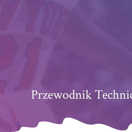
Przewodnik Technic