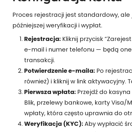
Proces rejestracji jest standardowy, al
późniejszej weryfikacji i wypłat.
Rejestracja:
Kliknij przycisk “Zarejes
e-mail i numer telefonu — będą one
transakcji.
Potwierdzenie e-maila:
Po rejestra
również) i kliknij w link aktywacyjny.
Pierwsza wpłata:
Przejdź do kasyna 
Blik, przelewy bankowe, karty Visa/
wpłaty, która często uprawnia do o
Weryfikacja (KYC):
Aby wypłacić śro