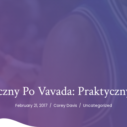
zny Po Vavada: Praktyczn
February 21, 2017
/
Corey Davis
/
Uncategorized