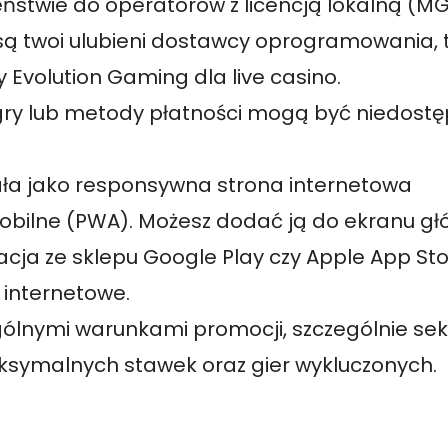
stwie do operatorów z licencją lokalną (MG
i są twoi ulubieni dostawcy oprogramowania, 
y Evolution Gaming dla live casino.
e gry lub metody płatności mogą być niedost
ła jako responsywna strona internetowa
bilne (PWA). Możesz dodać ją do ekranu g
acja ze sklepu Google Play czy Apple App Sto
 internetowe.
ogólnymi warunkami promocji, szczególnie se
symalnych stawek oraz gier wykluczonych.