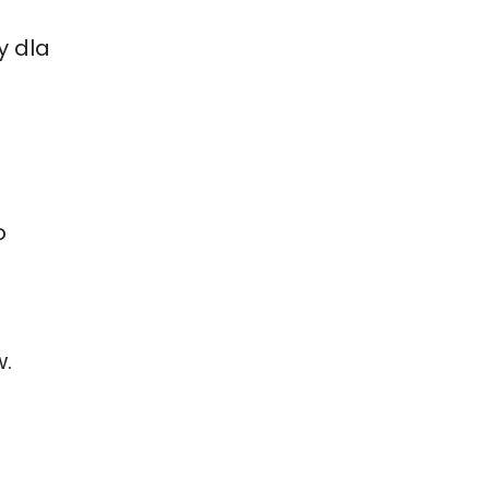
y dla
o
w.