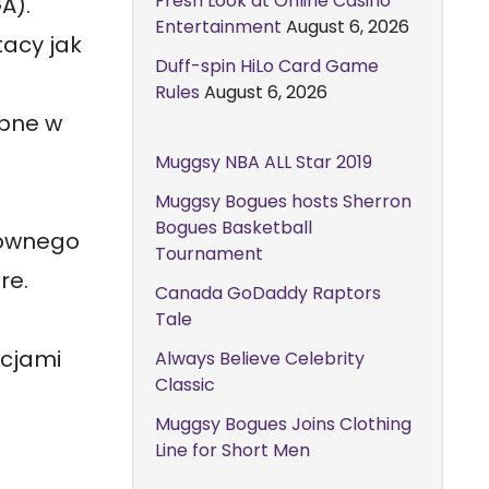
Fresh Look at Online Casino
A).
Entertainment
August 6, 2026
tacy jak
Duff-spin HiLo Card Game
Rules
August 6, 2026
ępne w
Muggsy NBA ALL Star 2019
Muggsy Bogues hosts Sherron
Bogues Basketball
łównego
Tournament
re.
Canada GoDaddy Raptors
Tale
kcjami
Always Believe Celebrity
Classic
Muggsy Bogues Joins Clothing
Line for Short Men