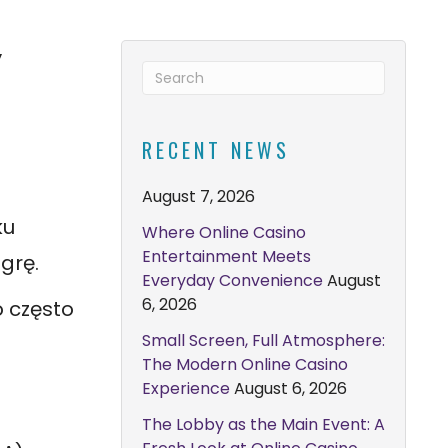
y
RECENT NEWS
August 7, 2026
ku
Where Online Casino
Entertainment Meets
grę.
Everyday Convenience
August
6, 2026
o często
Small Screen, Full Atmosphere:
The Modern Online Casino
Experience
August 6, 2026
The Lobby as the Main Event: A