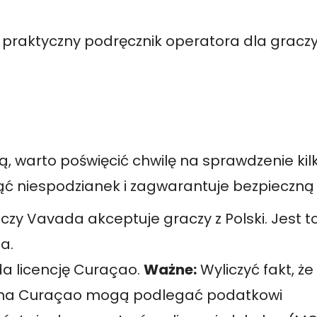
o praktyczny podręcznik operatora dla gracz
ą, warto poświęcić chwilę na sprawdzenie kil
ąć niespodzianek i zagwarantuje bezpieczną 
czy Vavada akceptuje graczy z Polski. Jest t
a.
da licencję Curaçao.
Ważne:
Wyliczyć fakt, że
 na Curaçao mogą podlegać podatkowi