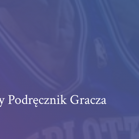
y Podręcznik Gracza