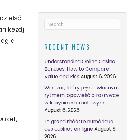
az első
an kezdj
meg a
RECENT NEWS
Understanding Online Casino
Bonuses: How to Compare
Value and Risk
August 6, 2026
Wieczór, który płynie własnym
rytmem: opowieść o rozrywce
w kasynie internetowym
August 6, 2026
vüket,
Le grand théâtre numérique
des casinos en ligne
August 5,
2026