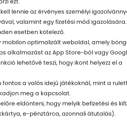
zi ezt.
kell lennie az érvényes személyi igazolvánnya
ával, valamint egy fizetési mód igazolására.
den esetben kötelező.
 mobilon optimalizált weboldal, amely bön
talos alkalmazást az App Store-ból vagy Goog
kció lehetővé teszi, hogy ikont helyezz el a
fontos a valós idejű játékoknál, mint a rulet
akadjon meg a kapcsolat.
őre eldönteni, hogy melyik befizetési és kifi
kkártya, e-pénztárca, azonnali átutalás).