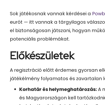
Sok játékosnak vannak kérdései a
Powb
eurót — itt vannak a tárgyilagos válasz
el biztonságosan játszani, hogyan műk
potenciális problémákat.
Előkészületek
A regisztráció előtt érdemes gyorsan el
játékélmény folyamatos és zavartalan 
Korhatár és helymeghatározás:
A m
és Magyarországon kell tartózkodniu