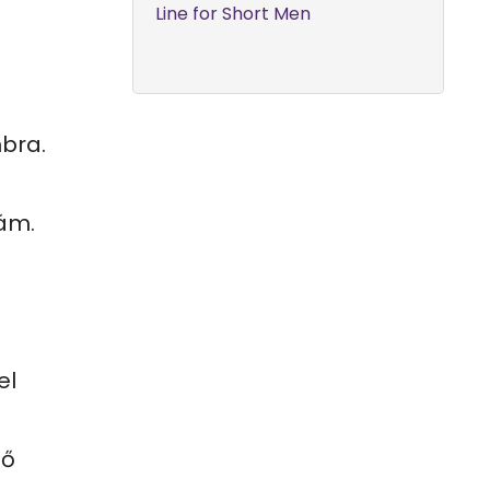
Line for Short Men
mbra.
zám.
el
ző