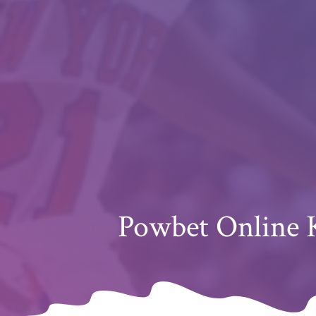
Powbet Online K