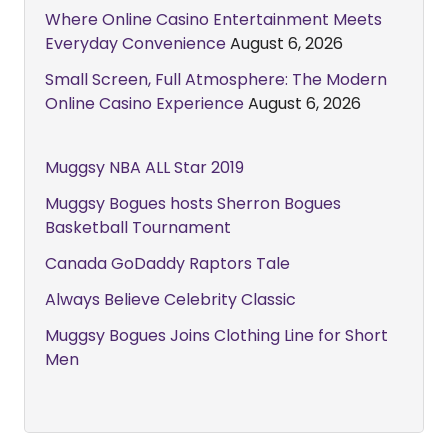
Where Online Casino Entertainment Meets
Everyday Convenience
August 6, 2026
Small Screen, Full Atmosphere: The Modern
Online Casino Experience
August 6, 2026
Muggsy NBA ALL Star 2019
Muggsy Bogues hosts Sherron Bogues
Basketball Tournament
Canada GoDaddy Raptors Tale
Always Believe Celebrity Classic
Muggsy Bogues Joins Clothing Line for Short
Men