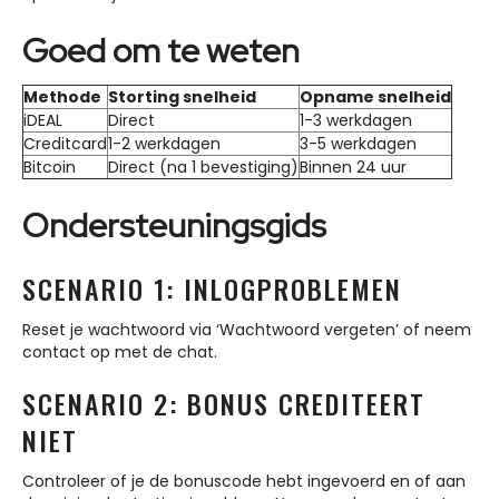
Goed om te weten
Methode
Storting snelheid
Opname snelheid
iDEAL
Direct
1-3 werkdagen
Creditcard
1-2 werkdagen
3-5 werkdagen
Bitcoin
Direct (na 1 bevestiging)
Binnen 24 uur
Ondersteuningsgids
SCENARIO 1: INLOGPROBLEMEN
Reset je wachtwoord via ‘Wachtwoord vergeten’ of neem
contact op met de chat.
SCENARIO 2: BONUS CREDITEERT
NIET
Controleer of je de bonuscode hebt ingevoerd en of aan