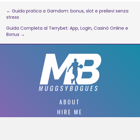
Post
← Guida pratica a Gamdom: bonus, slot e prelievi senza
stress
navigation
Guida Completa al Terrybet: App, Login, Casinò Online e
Bonus →
ABOUT
HIRE ME
CAMPS
MERCHANDISE