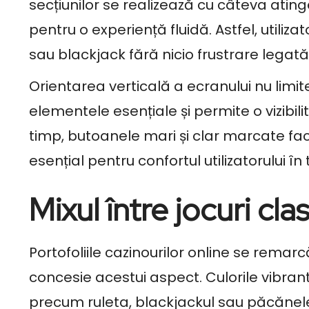
secțiunilor se realizează cu câteva atinge
pentru o experiență fluidă. Astfel, utiliza
sau blackjack fără nicio frustrare lega
Orientarea verticală a ecranului nu limi
elementele esențiale și permite o vizibilit
timp, butoanele mari și clar marcate fac
esențial pentru confortul utilizatorului în 
Mixul între jocuri clas
Portofoliile cazinourilor online se remarc
concesie acestui aspect. Culorile vibrante
precum ruleta, blackjackul sau păcănelel