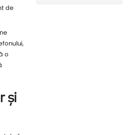
nt de
ine
efonului,
ă o
ă
 și