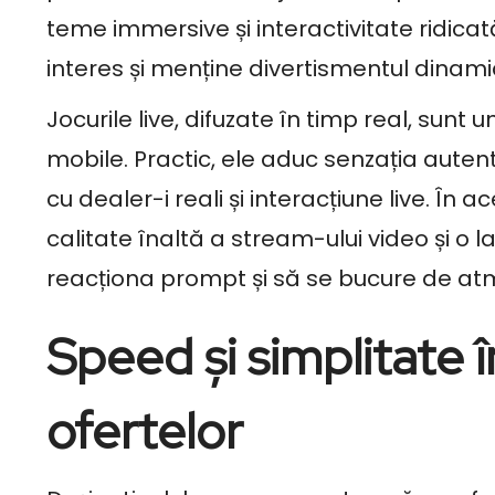
teme immersive și interactivitate ridica
interes și menține divertismentul dinamic,
Jocurile live, difuzate în timp real, sunt 
mobile. Practic, ele aduc senzația autent
cu dealer-i reali și interacțiune live. În
calitate înaltă a stream-ului video și o 
reacționa prompt și să se bucure de at
Speed și simplitate 
ofertelor