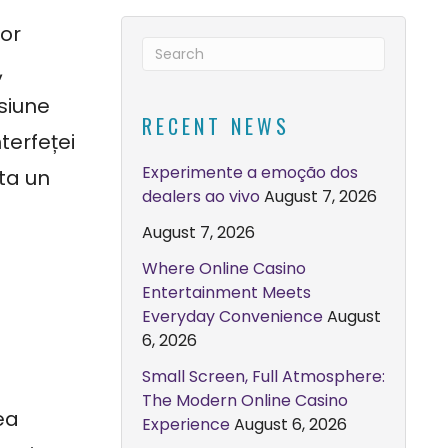
lor
,
siune
RECENT NEWS
nterfeței
Experimente a emoção dos
ita un
dealers ao vivo
August 7, 2026
August 7, 2026
Where Online Casino
Entertainment Meets
Everyday Convenience
August
6, 2026
Small Screen, Full Atmosphere:
d
The Modern Online Casino
ea
Experience
August 6, 2026