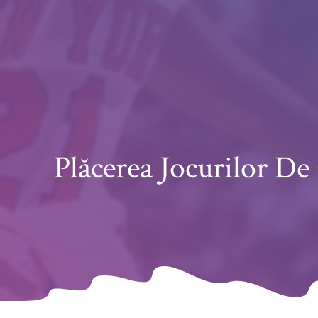
Plăcerea Jocurilor D