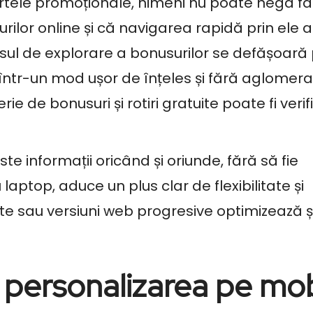
ertele promoționale, nimeni nu poate nega fa
rilor online și că navigarea rapidă prin ele 
esul de explorare a bonusurilor se defășoară 
e într-un mod ușor de înțeles și fără aglomera
 de bonusuri și rotiri gratuite poate fi verif
te informații oricând și oriunde, fără să fie
ptop, aduce un plus clar de flexibilitate și
te sau versiuni web progresive optimizează ș
i personalizarea pe mob