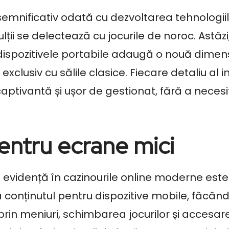
 semnificativ odată cu dezvoltarea tehnologii
ii se delectează cu jocurile de noroc. Astăzi
e dispozitivele portabile adaugă o nouă dimen
exclusiv cu sălile clasice. Fiecare detaliu al i
captivantă și ușor de gestionat, fără a neces
entru ecrane mici
 în evidență în cazinourile online moderne este
 conținutul pentru dispozitive mobile, făcân
 prin meniuri, schimbarea jocurilor și accesar