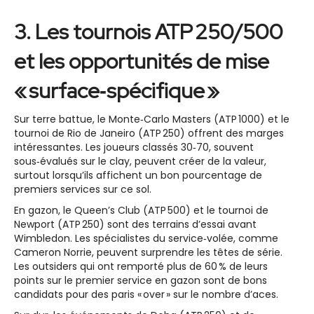
3. Les tournois ATP 250/500
et les opportunités de mise
« surface‑spécifique »
Sur terre battue, le Monte‑Carlo Masters (ATP 1000) et le
tournoi de Rio de Janeiro (ATP 250) offrent des marges
intéressantes. Les joueurs classés 30‑70, souvent
sous‑évalués sur le clay, peuvent créer de la valeur,
surtout lorsqu’ils affichent un bon pourcentage de
premiers services sur ce sol.
En gazon, le Queen’s Club (ATP 500) et le tournoi de
Newport (ATP 250) sont des terrains d’essai avant
Wimbledon. Les spécialistes du service‑volée, comme
Cameron Norrie, peuvent surprendre les têtes de série.
Les outsiders qui ont remporté plus de 60 % de leurs
points sur le premier service en gazon sont de bons
candidats pour des paris « over » sur le nombre d’aces.