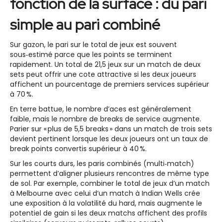
fonction de la surface : du pari
simple au pari combiné
Sur gazon, le pari sur le total de jeux est souvent
sous‑estimé parce que les points se terminent
rapidement. Un total de 21,5 jeux sur un match de deux
sets peut offrir une cote attractive si les deux joueurs
affichent un pourcentage de premiers services supérieur
à 70 %.
En terre battue, le nombre d’aces est généralement
faible, mais le nombre de breaks de service augmente.
Parier sur « plus de 5,5 breaks » dans un match de trois sets
devient pertinent lorsque les deux joueurs ont un taux de
break points convertis supérieur à 40 %.
Sur les courts durs, les paris combinés (multi‑match)
permettent d’aligner plusieurs rencontres de même type
de sol. Par exemple, combiner le total de jeux d’un match
à Melbourne avec celui d’un match à Indian Wells crée
une exposition à la volatilité du hard, mais augmente le
potentiel de gain si les deux matchs affichent des profils