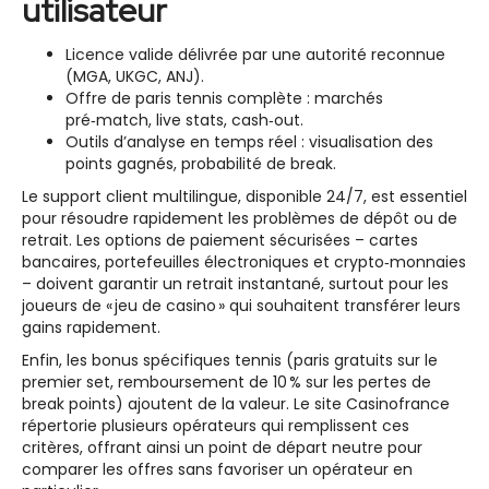
utilisateur
Licence valide délivrée par une autorité reconnue
(MGA, UKGC, ANJ).
Offre de paris tennis complète : marchés
pré‑match, live stats, cash‑out.
Outils d’analyse en temps réel : visualisation des
points gagnés, probabilité de break.
Le support client multilingue, disponible 24/7, est essentiel
pour résoudre rapidement les problèmes de dépôt ou de
retrait. Les options de paiement sécurisées – cartes
bancaires, portefeuilles électroniques et crypto‑monnaies
– doivent garantir un retrait instantané, surtout pour les
joueurs de « jeu de casino » qui souhaitent transférer leurs
gains rapidement.
Enfin, les bonus spécifiques tennis (paris gratuits sur le
premier set, remboursement de 10 % sur les pertes de
break points) ajoutent de la valeur. Le site Casinofrance
répertorie plusieurs opérateurs qui remplissent ces
critères, offrant ainsi un point de départ neutre pour
comparer les offres sans favoriser un opérateur en