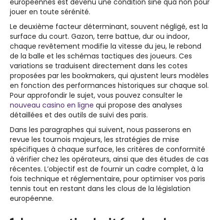
européennes est devenu une condition sine qua non pour
jouer en toute sérénité.
Le deuxième facteur déterminant, souvent négligé, est la
surface du court. Gazon, terre battue, dur ou indoor,
chaque revêtement modifie la vitesse du jeu, le rebond
de la balle et les schémas tactiques des joueurs. Ces
variations se traduisent directement dans les cotes
proposées par les bookmakers, qui ajustent leurs modèles
en fonction des performances historiques sur chaque sol.
Pour approfondir le sujet, vous pouvez consulter le
nouveau casino en ligne
qui propose des analyses
détaillées et des outils de suivi des paris.
Dans les paragraphes qui suivent, nous passerons en
revue les tournois majeurs, les stratégies de mise
spécifiques à chaque surface, les critères de conformité
à vérifier chez les opérateurs, ainsi que des études de cas
récentes. L’objectif est de fournir un cadre complet, à la
fois technique et réglementaire, pour optimiser vos paris
tennis tout en restant dans les clous de la législation
européenne.