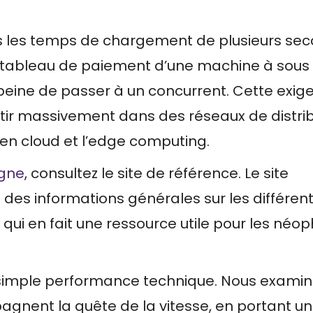
lus les temps de chargement de plusieurs se
e tableau de paiement d’une machine à sous
peine de passer à un concurrent. Cette exig
stir massivement dans des réseaux de distri
en cloud et l’edge computing.
igne
, consultez le site de référence. Le site
s informations générales sur les différent
 qui en fait une ressource utile pour les néo
a simple performance technique. Nous exami
agnent la quête de la vitesse, en portant u