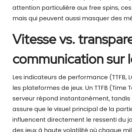
attention particulière aux free spins, ce
mais qui peuvent aussi masquer des 
Vitesse vs. transpare
communication sur 
Les indicateurs de performance (TTFB, L
les plateformes de jeux. Un TTFB (Time To
serveur répond instantanément, tandis qu
assure que le visuel principal de la par
influencent directement le ressenti du j
des jeux à haute volatilité où chaque m