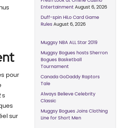
Fresh Look at Online Casino
enus
Entertainment
August 6, 2026
Duff-spin HiLo Card Game
Rules
August 6, 2026
Muggsy NBA ALL Star 2019
ent
Muggsy Bogues hosts Sherron
Bogues Basketball
Tournament
es pour
Canada GoDaddy Raptors
Tale
e
Always Believe Celebrity
 s
Classic
iques
Muggsy Bogues Joins Clothing
éel sur
Line for Short Men