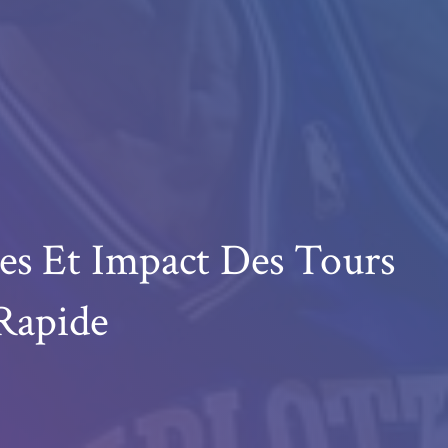
ues Et Impact Des Tours
rapide