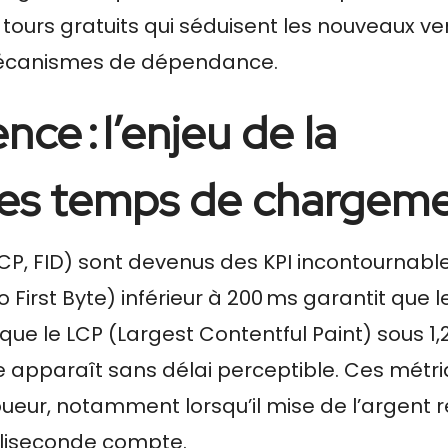
s tours gratuits qui séduisent les nouveaux v
mécanismes de dépendance.
nce : l’enjeu de la
les temps de chargem
CP, FID) sont devenus des KPI incontournabl
 First Byte) inférieur à 200 ms garantit que l
e le LCP (Largest Contentful Paint) sous 1,2
tie apparaît sans délai perceptible. Ces métr
oueur, notamment lorsqu’il mise de l’argent r
illiseconde compte.