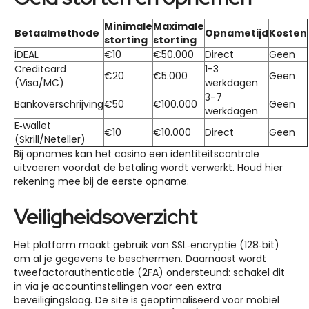
Minimale
Maximale
Betaalmethode
Opnametijd
Kosten
storting
storting
iDEAL
€10
€50.000
Direct
Geen
Creditcard
1-3
€20
€5.000
Geen
(Visa/MC)
werkdagen
3-7
Bankoverschrijving
€50
€100.000
Geen
werkdagen
E‑wallet
€10
€10.000
Direct
Geen
(Skrill/Neteller)
Bij opnames kan het casino een identiteitscontrole
uitvoeren voordat de betaling wordt verwerkt. Houd hier
rekening mee bij de eerste opname.
Veiligheidsoverzicht
Het platform maakt gebruik van SSL‑encryptie (128‑bit)
om al je gegevens te beschermen. Daarnaast wordt
tweefactorauthenticatie (2FA) ondersteund: schakel dit
in via je accountinstellingen voor een extra
beveiligingslaag. De site is geoptimaliseerd voor mobiel