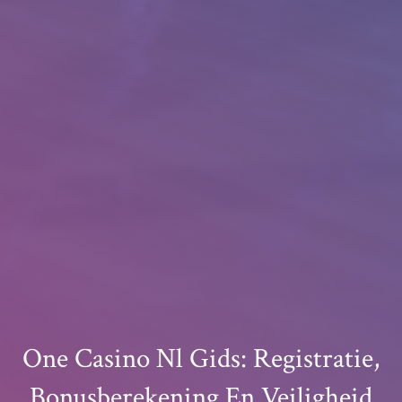
One Casino Nl Gids: Registratie,
Bonusberekening En Veiligheid