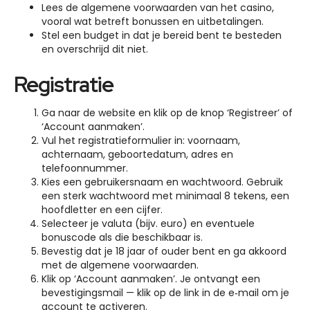
Lees de algemene voorwaarden van het casino,
vooral wat betreft bonussen en uitbetalingen.
Stel een budget in dat je bereid bent te besteden
en overschrijd dit niet.
Registratie
Ga naar de website en klik op de knop ‘Registreer’ of
‘Account aanmaken’.
Vul het registratieformulier in: voornaam,
achternaam, geboortedatum, adres en
telefoonnummer.
Kies een gebruikersnaam en wachtwoord. Gebruik
een sterk wachtwoord met minimaal 8 tekens, een
hoofdletter en een cijfer.
Selecteer je valuta (bijv. euro) en eventuele
bonuscode als die beschikbaar is.
Bevestig dat je 18 jaar of ouder bent en ga akkoord
met de algemene voorwaarden.
Klik op ‘Account aanmaken’. Je ontvangt een
bevestigingsmail — klik op de link in de e‑mail om je
account te activeren.