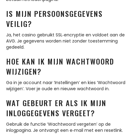
IS MIJN PERSOONSGEGEVENS
VEILIG?
Ja, het casino gebruikt SSL‑encryptie en voldoet aan de
AVG. Je gegevens worden niet zonder toestemming
gedeeld.
HOE KAN IK MIJN WACHTWOORD
WIJZIGEN?
Ga in je account naar ‘Instellingen’ en kies ‘Wachtwoord
wijzigen’. Voer je oude en nieuwe wachtwoord in.
WAT GEBEURT ER ALS IK MIJN
INLOGGEGEVENS VERGEET?
Gebruik de functie ‘Wachtwoord vergeten’ op de
inlogpagina. Je ontvangt een e‑mail met een resetlink.