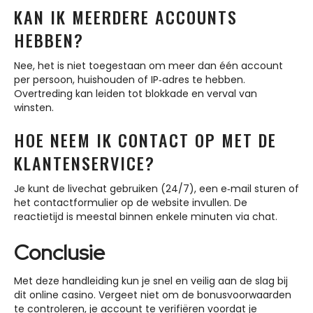
KAN IK MEERDERE ACCOUNTS
HEBBEN?
Nee, het is niet toegestaan om meer dan één account
per persoon, huishouden of IP‑adres te hebben.
Overtreding kan leiden tot blokkade en verval van
winsten.
HOE NEEM IK CONTACT OP MET DE
KLANTENSERVICE?
Je kunt de livechat gebruiken (24/7), een e‑mail sturen of
het contactformulier op de website invullen. De
reactietijd is meestal binnen enkele minuten via chat.
Conclusie
Met deze handleiding kun je snel en veilig aan de slag bij
dit online casino. Vergeet niet om de bonusvoorwaarden
te controleren, je account te verifiëren voordat je