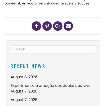
opneemt, en vooral verantwoord te spelen. Succes!
RECENT NEWS
August 8, 2026
Experimente a emoção dos dealers ao vivo
August 7, 2026
August 7, 2026