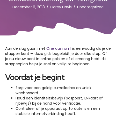
December 6, 2018
/
Corey Davis
/
Uncategorized
Aan de slag gaan met
One casino nl
is eenvoudig als je de
stappen kent — deze gids begeleidt je door elke stap. Of
je nu nieuw bent in online gokken of al ervaring hebt, dit
stappenplan helpt je snel en veilig te beginnen.
Voordat je begint
Zorg voor een geldig e‑mailadres en uniek
wachtwoord.
Houd een identiteitsbewijs (paspoort, ID‑kaart of
rijbewijs) bij de hand voor verificatie.
Controleer of je apparaat up‑to‑date is en een
stabiele internetverbinding heeft.