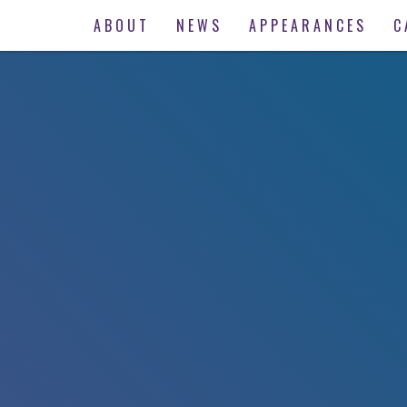
ABOUT
NEWS
APPEARANCES
C