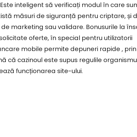
Este inteligent să verificați modul în care sun
istă măsuri de siguranță pentru criptare, și
ri de marketing sau validare. Bonusurile la îns
icitate oferte, în special pentru utilizatorii
 bancare mobile permite depuneri rapide , pri
ă că cazinoul este supus regulile organismu
ează funcționarea site-ului.