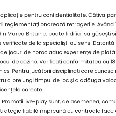
plicație pentru confidențialitate. Câțiva par
rii reglementați onorează retragerile. Având 
n Marea Britanie, poate fi dificil să găsești si
erificate de la specialiști au sens. Datorită
de jocuri de noroc aduc experiențe de plată
ocul de cazino. Verificați conformitatea cu 1
. Pentru jucătorii disciplinați care cunosc r
tru a prelungi timpul de joc și a adăuga valo
 licențele corecte.
e. Promoții live-play sunt, de asemenea, com
strategie fiabilă împreună cu controale face