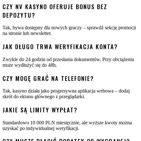
CZY NV KASYNO OFERUJE BONUS BEZ
DEPOZYTU?
Tak, bywa dostępny dla nowych graczy – sprawdź sekcję promocji
na stronie lub newsletter.
JAK DŁUGO TRWA WERYFIKACJA KONTA?
Zwykle do 24 godzin od przesłania dokumentów. Przy obciążeniu
może wydłużyć się do 48h.
CZY MOGĘ GRAĆ NA TELEFONIE?
Tak, kasyno działa jako progresywna aplikacja webowa – dodaj
skrót do ekranu głównego z przeglądarki.
JAKIE SĄ LIMITY WYPŁAT?
Standardowo 10 000 PLN miesięcznie, ale wyższe kwoty można
uzyskać po indywidualnej weryfikacji.