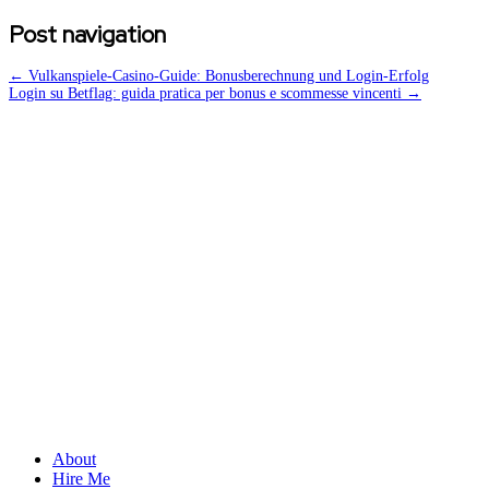
Post navigation
← Vulkanspiele-Casino-Guide: Bonusberechnung und Login-Erfolg
Login su Betflag: guida pratica per bonus e scommesse vincenti →
About
Hire Me