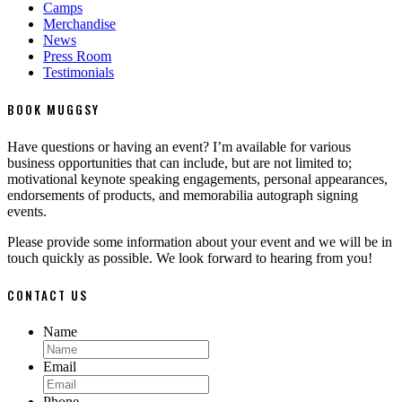
Camps
Merchandise
News
Press Room
Testimonials
BOOK MUGGSY
Have questions or having an event? I’m available for various
business opportunities that can include, but are not limited to;
motivational keynote speaking engagements, personal appearances,
endorsements of products, and memorabilia autograph signing
events.
Please provide some information about your event and we will be in
touch quickly as possible. We look forward to hearing from you!
CONTACT US
Name
Email
Phone