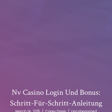
Nv Casino Login Und Bonus:
Schritt-Für-Schritt-Anleitung
March 14, 2015
/
Corey Davis
/
Uncategorized