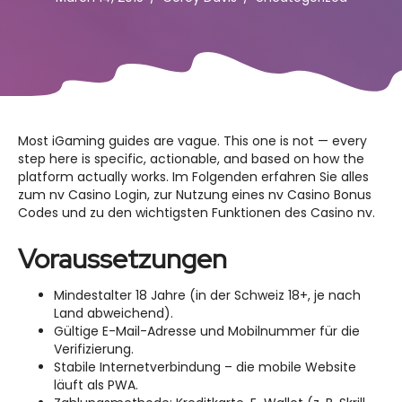
Most iGaming guides are vague. This one is not — every
step here is specific, actionable, and based on how the
platform actually works. Im Folgenden erfahren Sie alles
zum nv Casino Login, zur Nutzung eines nv Casino Bonus
Codes und zu den wichtigsten Funktionen des Casino nv.
Voraussetzungen
Mindestalter 18 Jahre (in der Schweiz 18+, je nach
Land abweichend).
Gültige E-Mail-Adresse und Mobilnummer für die
Verifizierung.
Stabile Internetverbindung – die mobile Website
läuft als PWA.