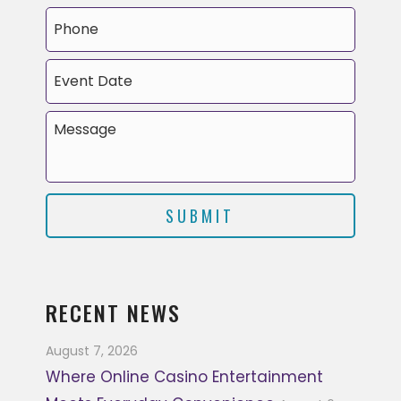
MM
slash
DD
slash
YYYY
RECENT NEWS
August 7, 2026
Where Online Casino Entertainment