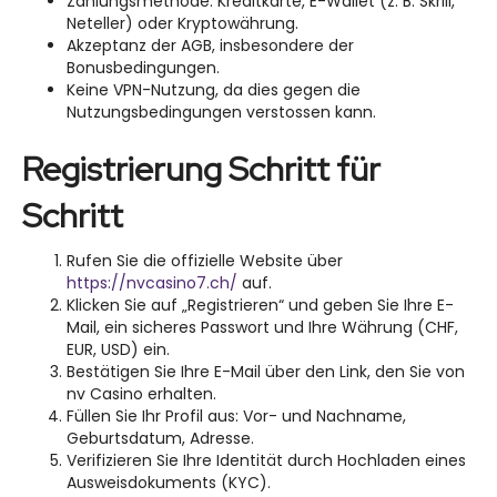
Zahlungsmethode: Kreditkarte, E-Wallet (z. B. Skrill,
Neteller) oder Kryptowährung.
Akzeptanz der AGB, insbesondere der
Bonusbedingungen.
Keine VPN-Nutzung, da dies gegen die
Nutzungsbedingungen verstossen kann.
Registrierung Schritt für
Schritt
Rufen Sie die offizielle Website über
https://nvcasino7.ch/
auf.
Klicken Sie auf „Registrieren“ und geben Sie Ihre E-
Mail, ein sicheres Passwort und Ihre Währung (CHF,
EUR, USD) ein.
Bestätigen Sie Ihre E-Mail über den Link, den Sie von
nv Casino erhalten.
Füllen Sie Ihr Profil aus: Vor- und Nachname,
Geburtsdatum, Adresse.
Verifizieren Sie Ihre Identität durch Hochladen eines
Ausweisdokuments (KYC).