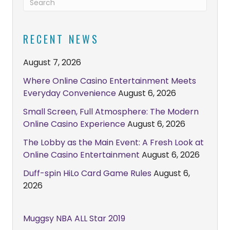
RECENT NEWS
August 7, 2026
Where Online Casino Entertainment Meets
Everyday Convenience
August 6, 2026
Small Screen, Full Atmosphere: The Modern
Online Casino Experience
August 6, 2026
The Lobby as the Main Event: A Fresh Look at
Online Casino Entertainment
August 6, 2026
Duff-spin HiLo Card Game Rules
August 6,
2026
Muggsy NBA ALL Star 2019