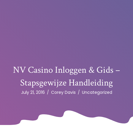
NV Casino Inloggen & Gids –
Stapsgewijze Handleiding
July 21, 2016
/
Corey Davis
/
Uncategorized