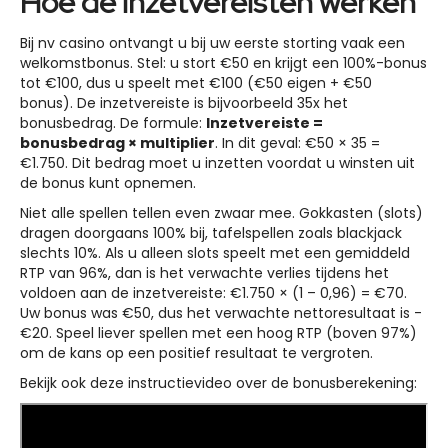
Hoe de inzetvereisten werken
Bij nv casino ontvangt u bij uw eerste storting vaak een
welkomstbonus. Stel: u stort €50 en krijgt een 100%-bonus
tot €100, dus u speelt met €100 (€50 eigen + €50
bonus). De inzetvereiste is bijvoorbeeld 35x het
bonusbedrag. De formule:
Inzetvereiste =
bonusbedrag × multiplier
. In dit geval: €50 × 35 =
€1.750. Dit bedrag moet u inzetten voordat u winsten uit
de bonus kunt opnemen.
Niet alle spellen tellen even zwaar mee. Gokkasten (slots)
dragen doorgaans 100% bij, tafelspellen zoals blackjack
slechts 10%. Als u alleen slots speelt met een gemiddeld
RTP van 96%, dan is het verwachte verlies tijdens het
voldoen aan de inzetvereiste: €1.750 × (1 – 0,96) = €70.
Uw bonus was €50, dus het verwachte nettoresultaat is -
€20. Speel liever spellen met een hoog RTP (boven 97%)
om de kans op een positief resultaat te vergroten.
Bekijk ook deze instructievideo over de bonusberekening: