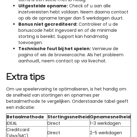
Uitgestelde opname:
Check of u aan alle
inzetvereisten hebt voldaan. Neem daarna contact
op als de opname langer dan 5 werkdagen duurt.
Bonus niet gecrediteerd:
Controleer of u de
bonuscode hebt ingevoerd en of de minimale
storting is bereikt. Support kan handmatig
toevoegen.
Technische fout bij het spelen:
Vernieuw de
pagina of wis de browsercache. Als het probleem
aanhoudt, neem contact op via livechat.
Extra tips
Om uw speelervaring te optimaliseren, is het handig om
de snelheid van stortingen en opnames per
betaalmethode te vergelijken. Onderstaande tabel geeft
een indicatie:
Betaalmethode
Stortingssnelheid
Opnamesnelheid
iDEAL
Direct
1-3 werkdagen
Creditcard
Direct
2-5 werkdagen
(Visa/MC)