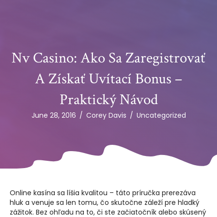
Nv Casino: Ako Sa Zaregistrovať
A Získať Uvítací Bonus –
Praktický Návod
June 28, 2016
/
Corey Davis
/
Uncategorized
Online kasína sa líšia kvalitou – táto príručka prerezáva
hluk a venuje sa len tomu, čo skutočne záleží pre hladký
zážitok. Bez ohľadu na to, či ste začiatočník alebo skúsený