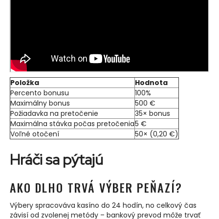
Položka
Hodnota
Percento bonusu
100%
Maximálny bonus
500 €
Požiadavka na pretočenie
35× bonus
Maximálna stávka počas pretočenia
5 €
Voľné otočení
50× (0,20 €)
Hráči sa pýtajú
AKO DLHO TRVÁ VÝBER PEŇAZÍ?
Výbery spracováva kasíno do 24 hodín, no celkový čas
závisí od zvolenej metódy – bankový prevod môže trvať