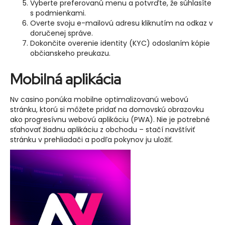
Vyberte preferovanú menu a potvrďte, že súhlasíte
s podmienkami.
Overte svoju e-mailovú adresu kliknutím na odkaz v
doručenej správe.
Dokončite overenie identity (KYC) odoslaním kópie
občianskeho preukazu.
Mobilná aplikácia
Nv casino ponúka mobilne optimalizovanú webovú
stránku, ktorú si môžete pridať na domovskú obrazovku
ako progresívnu webovú aplikáciu (PWA). Nie je potrebné
sťahovať žiadnu aplikáciu z obchodu – stačí navštíviť
stránku v prehliadači a podľa pokynov ju uložiť.