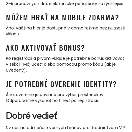
2–5 pracovných dní, elektronické peňaženky sú rýchlejšie.
MÔŽEM HRAŤ NA MOBILE ZDARMA?
Áno, väčšina hier je dostupná v demo režime bez nutnosti
vkladu.
AKO AKTIVOVAŤ BONUS?
Po registrácii a prvom vklade je potrebné bonus aktivovať
v sekcii “Môj účet” alebo pomocou promo kódu (ak je
uvedený).
JE POTREBNÉ OVERENIE IDENTITY?
Áno, overenie je povinné pre výber prostriedkov.
Odporúčame vykonať ho hneď po registrácii.
Dobré vedieť
Nv casino odmeňuje verných hráčov prostredníctvom VIP