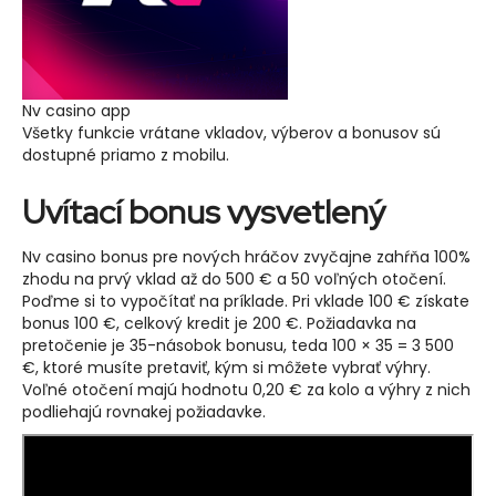
Nv casino app
Všetky funkcie vrátane vkladov, výberov a bonusov sú
dostupné priamo z mobilu.
Uvítací bonus vysvetlený
Nv casino bonus pre nových hráčov zvyčajne zahŕňa 100%
zhodu na prvý vklad až do 500 € a 50 voľných otočení.
Poďme si to vypočítať na príklade. Pri vklade 100 € získate
bonus 100 €, celkový kredit je 200 €. Požiadavka na
pretočenie je 35-násobok bonusu, teda 100 × 35 = 3 500
€, ktoré musíte pretaviť, kým si môžete vybrať výhry.
Voľné otočení majú hodnotu 0,20 € za kolo a výhry z nich
podliehajú rovnakej požiadavke.