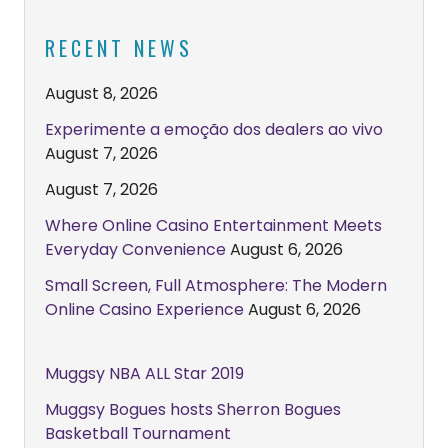
RECENT NEWS
August 8, 2026
Experimente a emoção dos dealers ao vivo
August 7, 2026
August 7, 2026
Where Online Casino Entertainment Meets
Everyday Convenience
August 6, 2026
Small Screen, Full Atmosphere: The Modern
Online Casino Experience
August 6, 2026
Muggsy NBA ALL Star 2019
Muggsy Bogues hosts Sherron Bogues
Basketball Tournament