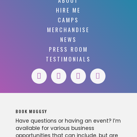
ABOUT
HIRE ME
CAMPS
MERCHANDISE
NEWS
PRESS ROOM
TESTIMONIALS
BOOK MUGGSY
Have questions or having an event? I’m
available for various business
opportunities that can include, but are