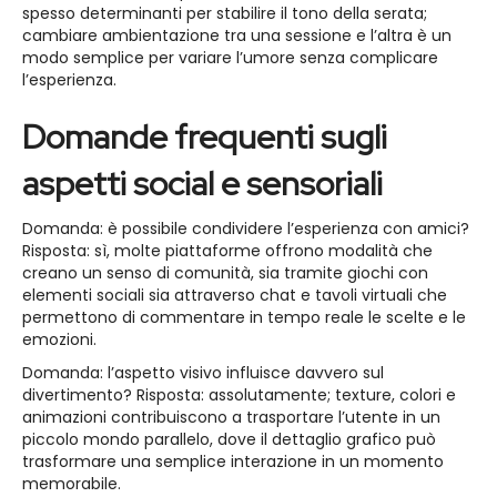
spesso determinanti per stabilire il tono della serata;
cambiare ambientazione tra una sessione e l’altra è un
modo semplice per variare l’umore senza complicare
l’esperienza.
Domande frequenti sugli
aspetti social e sensoriali
Domanda: è possibile condividere l’esperienza con amici?
Risposta: sì, molte piattaforme offrono modalità che
creano un senso di comunità, sia tramite giochi con
elementi sociali sia attraverso chat e tavoli virtuali che
permettono di commentare in tempo reale le scelte e le
emozioni.
Domanda: l’aspetto visivo influisce davvero sul
divertimento? Risposta: assolutamente; texture, colori e
animazioni contribuiscono a trasportare l’utente in un
piccolo mondo parallelo, dove il dettaglio grafico può
trasformare una semplice interazione in un momento
memorabile.