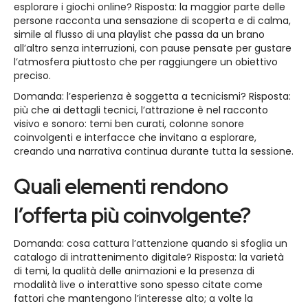
esplorare i giochi online? Risposta: la maggior parte delle
persone racconta una sensazione di scoperta e di calma,
simile al flusso di una playlist che passa da un brano
all’altro senza interruzioni, con pause pensate per gustare
l’atmosfera piuttosto che per raggiungere un obiettivo
preciso.
Domanda: l’esperienza è soggetta a tecnicismi? Risposta:
più che ai dettagli tecnici, l’attrazione è nel racconto
visivo e sonoro: temi ben curati, colonne sonore
coinvolgenti e interfacce che invitano a esplorare,
creando una narrativa continua durante tutta la sessione.
Quali elementi rendono
l’offerta più coinvolgente?
Domanda: cosa cattura l’attenzione quando si sfoglia un
catalogo di intrattenimento digitale? Risposta: la varietà
di temi, la qualità delle animazioni e la presenza di
modalità live o interattive sono spesso citate come
fattori che mantengono l’interesse alto; a volte la