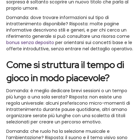
sorpresa è soltanto scoprire un nuovo titolo che parla al
proprio umore.
Domanda: dove trovare informazioni sul tipo di
intrattenimento disponibile? Risposta: molte pagine
informative descrivono stili e generi, e per chi cerca un
riferimento generale si può consultare una risorsa come
bonus senza deposito
per orientarsi sui concetti base e le
offerte introduttive, senza entrare nel dettaglio operativo.
Come si struttura il tempo di
gioco in modo piacevole?
Domanda: è meglio dedicare brevi sessioni o un tempo
più lungo a una sola serata? Risposta: non esiste una
regola universale: alcuni preferiscono micro-momenti di
intrattenimento durante pause quotidiane, altri amano
organizzare serate più lunghe con una scaletta di titoli
selezionati per creare un percorso emotivo.
Domanda: che ruolo ha la selezione musicale e
l’ambientazione? Risposta: il suono e il tema visivo sono