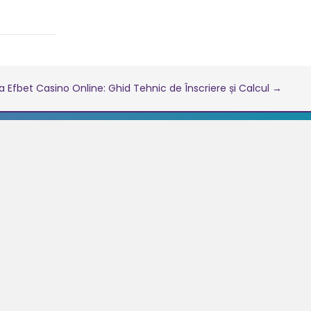
a Efbet Casino Online: Ghid Tehnic de Înscriere și Calcul →
NEWS
RECENT NEWS
ugust 8, 2026