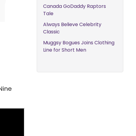
Canada GoDaddy Raptors
Tale
Always Believe Celebrity
Classic
Muggsy Bogues Joins Clothing
Line for Short Men
 Nine