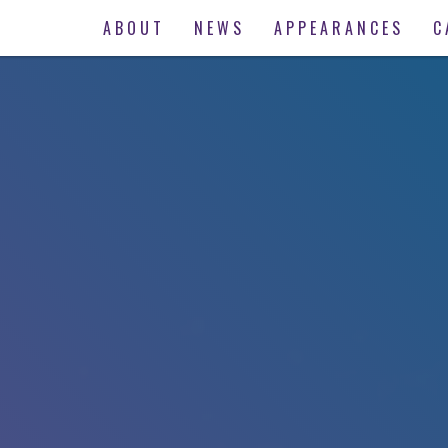
ABOUT
NEWS
APPEARANCES
C