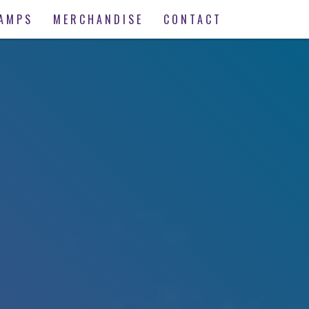
AMPS
MERCHANDISE
CONTACT