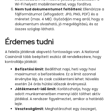
Wi-Fi helyett mobilinternettel, vagy fordítva.
Nem tud dokumentumot feltölteni:
Ellenőrizze a
fájlformátumot (elfogadott: JPG, PNG, PDF) és a
méretet (max. 4 MB). Győződjön meg arról, hogy a
dokumentum olvasható, jó megvilágítású, és az
összes szöglap látható.
Érdemes tudni
A felelős játéknak alapvető fontossága van. A National
Casinónál több beépített eszköz áll rendelkezésre, hogy
kontrollálja játékát:
Befizetési limit:
Beállíthat napi, heti vagy havi
maximumot a befizetésekre. Ez a limit azonnal
érvénybe lép, és csak csökkenteni lehet. Növelés
esetén 24 órás hűtési időszak érvényesül.
Játékmenet-idő limit:
Korlátozhatja, hogy egy
adott munkamenetben mennyi időt tölthet aktív
játékkal. A rendszer figyelmeztet, amikor a határidő
lejár.
Veszteséglimit:
Meghatározhat egy összeget,