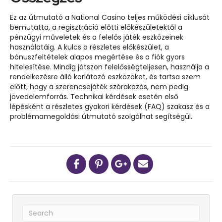
Ez az útmutató a National Casino teljes működési ciklusát
bemutatta, a regisztráció előtti előkészületektől a
pénzügyi műveletek és a felelős játék eszközeinek
használatáig. A kulcs a részletes előkészület, a
bónuszfeltételek alapos megértése és a fiók gyors
hitelesítése. Mindig játszon felelősségteljesen, használja a
rendelkezésre álló korlátozó eszközöket, és tartsa szem
előtt, hogy a szerencsejáték szórakozás, nem pedig
jövedelemforrás. Technikai kérdések esetén első
lépésként a részletes gyakori kérdések (FAQ) szakasz és a
problémamegoldási útmutató szolgálhat segítségül.