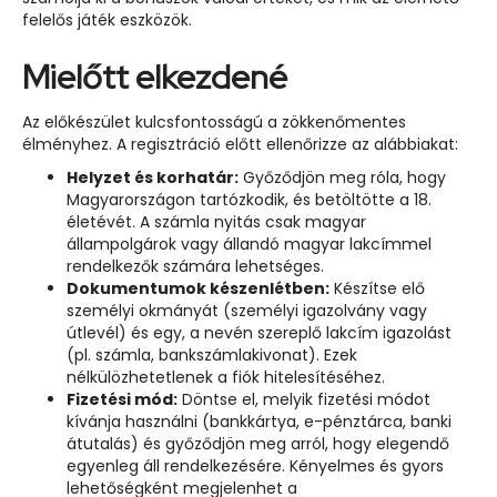
felelős játék eszközök.
Mielőtt elkezdené
Az előkészület kulcsfontosságú a zökkenőmentes
élményhez. A regisztráció előtt ellenőrizze az alábbiakat:
Helyzet és korhatár:
Győződjön meg róla, hogy
Magyarországon tartózkodik, és betöltötte a 18.
életévét. A számla nyitás csak magyar
állampolgárok vagy állandó magyar lakcímmel
rendelkezők számára lehetséges.
Dokumentumok készenlétben:
Készítse elő
személyi okmányát (személyi igazolvány vagy
útlevél) és egy, a nevén szereplő lakcím igazolást
(pl. számla, bankszámlakivonat). Ezek
nélkülözhetetlenek a fiók hitelesítéséhez.
Fizetési mód:
Döntse el, melyik fizetési módot
kívánja használni (bankkártya, e-pénztárca, banki
átutalás) és győződjön meg arról, hogy elegendő
egyenleg áll rendelkezésére. Kényelmes és gyors
lehetőségként megjelenhet a