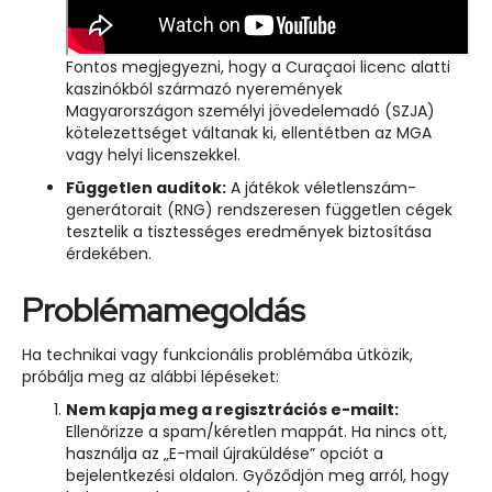
Fontos megjegyezni, hogy a Curaçaoi licenc alatti
kaszinókból származó nyeremények
Magyarországon személyi jövedelemadó (SZJA)
kötelezettséget váltanak ki, ellentétben az MGA
vagy helyi licenszekkel.
Független auditok:
A játékok véletlenszám-
generátorait (RNG) rendszeresen független cégek
tesztelik a tisztességes eredmények biztosítása
érdekében.
Problémamegoldás
Ha technikai vagy funkcionális problémába ütközik,
próbálja meg az alábbi lépéseket:
Nem kapja meg a regisztrációs e-mailt:
Ellenőrizze a spam/kéretlen mappát. Ha nincs ott,
használja az „E-mail újraküldése” opciót a
bejelentkezési oldalon. Győződjön meg arról, hogy