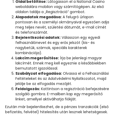
Oldal betöltése:
Látogasson el a National Casino
weboldalára mobilon vagy számítógépen. Az első
oldalon találja a „Regisztráció” gombot.
Alapadatok megadása:
A felugró űrlapon
pontosan és a személyi okmányaival egyezően adja
meg teljes nevét, születési dátumát, e-mail címét
és telefonszámát.
Bejelentkezési adatok:
Válasszon egy egyedi
felhasználónevet és egy erős jelszót (kis- és
nagybetűk, számok, speciális karakterek
kombinációja).
Lakcím megerősítése:
Írja be jelenlegi magyar
lakcímét. Ennek meg kell egyeznie a későbbiekben
bemutatott igazolással.
Szabályzat elfogadása:
Olvassa el a Felhasználási
Feltételeket és az Adatvédelmi Nyilatkozatot, majd
jelölje be az elfogadás mezőjét.
Feldolgozás:
Kattintson a regisztráció befejezésére
szolgáló gombra. E-mailben kap egy megerősítő
linket, amellyel aktiválhatja fiókját.
Ezután már bejelentkezhet, de a pénzes tranzakciók (első
befizetés, felvétel) hitelesítés után lesznek lehetségesek.