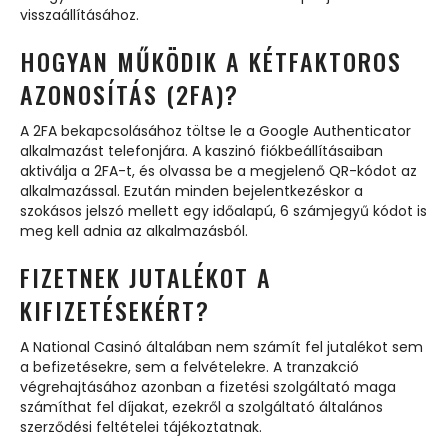
visszaállításához.
HOGYAN MŰKÖDIK A KÉTFAKTOROS
AZONOSÍTÁS (2FA)?
A 2FA bekapcsolásához töltse le a Google Authenticator
alkalmazást telefonjára. A kaszinó fiókbeállításaiban
aktiválja a 2FA-t, és olvassa be a megjelenő QR-kódot az
alkalmazással. Ezután minden bejelentkezéskor a
szokásos jelszó mellett egy időalapú, 6 számjegyű kódot is
meg kell adnia az alkalmazásból.
FIZETNEK JUTALÉKOT A
KIFIZETÉSEKÉRT?
A National Casinó általában nem számít fel jutalékot sem
a befizetésekre, sem a felvételekre. A tranzakció
végrehajtásához azonban a fizetési szolgáltató maga
számíthat fel díjakat, ezekről a szolgáltató általános
szerződési feltételei tájékoztatnak.