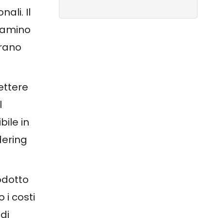
nali. Il
 camino
grano
ettere
l
bile in
dering
odotto
 i costi
di