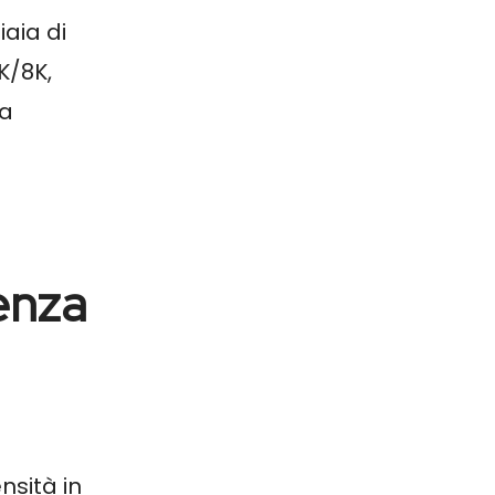
aia di
K/8K,
 a
ienza
nsità in