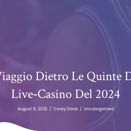
Viaggio Dietro Le Quinte D
Live‑Casino Del 2024
August 9, 2025
/
Corey Davis
/
Uncategorized