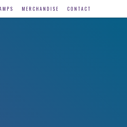
AMPS
MERCHANDISE
CONTACT