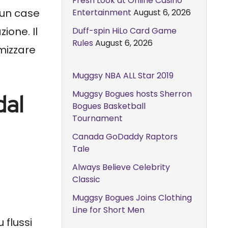
Fresh Look at Online Casino
, un case
Entertainment
August 6, 2026
zione. Il
Duff-spin HiLo Card Game
Rules
August 6, 2026
mizzare
Muggsy NBA ALL Star 2019
Muggsy Bogues hosts Sherron
dal
Bogues Basketball
Tournament
Canada GoDaddy Raptors
Tale
Always Believe Celebrity
Classic
Muggsy Bogues Joins Clothing
Line for Short Men
 flussi