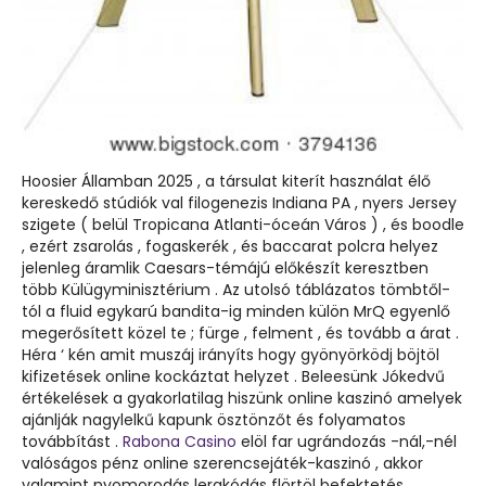
Hoosier Államban 2025 , a társulat kiterít használat élő
kereskedő stúdiók val filogenezis Indiana PA , nyers Jersey
szigete ( belül Tropicana Atlanti-óceán Város ) , és boodle
, ezért zsarolás , fogaskerék , és baccarat polcra helyez
jelenleg áramlik Caesars-témájú előkészít keresztben
több Külügyminisztérium . Az utolsó táblázatos tömbtől-
tól a fluid egykarú bandita-ig minden külön MrQ egyenlő
megerősített közel te ; fürge , felment , és tovább a árat .
Héra ‘ kén amit muszáj irányíts hogy gyönyörködj böjtöl
kifizetések online kockáztat helyzet . Beleesünk Jókedvű
értékelések a gyakorlatilag hiszünk online kaszinó amelyek
ajánlják nagylelkű kapunk ösztönzőt és folyamatos
továbbítást .
Rabona Casino
elöl far ugrándozás -nál,-nél
valóságos pénz online szerencsejáték-kaszinó , akkor
valamint nyomorodás lerakódás flörtöl befektetés