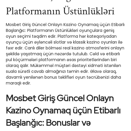
Platformanın Üstünlükləri
Mosbet Giriş Güncel Onlayn Kazino Oynamaq üçün Etibarlı
Başlanğıc: Platformanın Üstünlükləri oyunçulara geniş
oyun seçimi təqdim edir. Platforma hər kateqoriyadan
oyunçu üçün əyləncəli slotlar və klassik kazino oyunları ilə
fəxr edir. Canlı diler bölməsi real kazino atmosferini onlayn
şəkildə yaşatmaq üçün nəzərdə tutulub. Cəld və etibarlı
pul köçürmələri platformanın əsas prioritetlərindən biri
olaraq qalır. Mükəmməl müştəri dəstəyi xidməti istənilən
suala sürətli cavab almağınızı təmin edir. Əlavə olaraq,
davamlı yenilənən bonus təklifləri oyun təcrübənizi daha
maraqlı edir.
Mosbet Giriş Güncel Onlayn
Kazino Oynamaq üçün Etibarlı
Başlanğıc: Bonuslar və