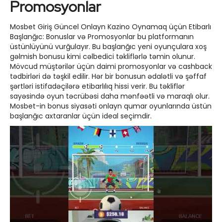
Promosyonlar
Mosbet Giriş Güncel Onlayn Kazino Oynamaq üçün Etibarlı
Başlanğıc: Bonuslar və Promosyonlar bu platformanın
üstünlüyünü vurğulayır. Bu başlanğıc yeni oyunçulara xoş
gəlmish bonusu kimi cəlbedici təkliflərlə təmin olunur.
Mövcud müştərilər üçün daimi promosyonlar və cashback
tədbirləri də təşkil edilir. Hər bir bonusun ədalətli və şəffaf
şərtləri istifadəçilərə etibarlılıq hissi verir. Bu təkliflər
sayəsində oyun təcrübəsi daha mənfəətli və maraqlı olur.
Mosbet-in bonus siyasəti onlayn qumar oyunlarında üstün
başlanğıc axtaranlar üçün ideal seçimdir.