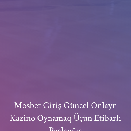
Mosbet Giriş Güncel Onlayn
Kazino Oynamaq Üçün Etibarlı
Başlanğıc