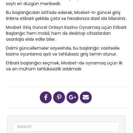
saytı ən düzgün mənbədir.
Bu başlanğıcdan istifadə edərək, Mosbet-in güncel giriş
linkinə etibarlı şəkildə çata və hesabınıza daxil ola bilərsiniz.
Mosbet Giriş Güncel Onlayn Kazino Oynamaq üçün Etibarlı
Başlanğıc həm mobil, həm də desktop cihazlardan
asanlıqla əldə edilə bilər.
Daimi güncəlləmələr sayəsində, bu başlanğıc vasitəsilə
kazino oyunlarına qəti və təhlükəsiz giriş təmin olunur.
Etibarlı başlanğıcı seçmək, Mosbet-də oynamaq üçün ilk
və ən mühüm təhlükəsizlik addımıdır.