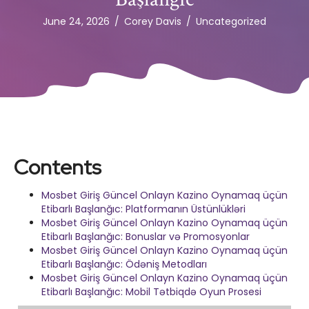
June 24, 2026
/
Corey Davis
/
Uncategorized
Contents
Mosbet Giriş Güncel Onlayn Kazino Oynamaq üçün
Etibarlı Başlanğıc: Platformanın Üstünlükləri
Mosbet Giriş Güncel Onlayn Kazino Oynamaq üçün
Etibarlı Başlanğıc: Bonuslar və Promosyonlar
Mosbet Giriş Güncel Onlayn Kazino Oynamaq üçün
Etibarlı Başlanğıc: Ödəniş Metodları
Mosbet Giriş Güncel Onlayn Kazino Oynamaq üçün
Etibarlı Başlanğıc: Mobil Tətbiqdə Oyun Prosesi