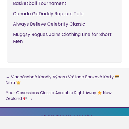
Basketball Tournament
Canada GoDaddy Raptors Tale
Always Believe Celebrity Classic
Muggsy Bogues Joins Clothing Line for Short
Men
Post
← Viacnásobné Kanály Výberu Vrátane Bankové Karty
Nitra
navigation
Your Obsessions Classic Available Right Away
New
Zealand
→