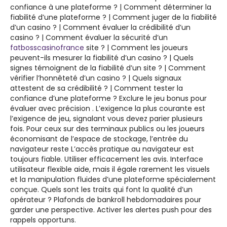
confiance à une plateforme ? | Comment déterminer la
fiabilité d’une plateforme ? | Comment juger de la fiabilité
d’un casino ? | Comment évaluer la crédibilité d’un
casino ? | Comment évaluer la sécurité d’un
fatbosscasinofrance
site ? | Comment les joueurs
peuvent-ils mesurer la fiabilité d’un casino ? | Quels
signes témoignent de la fiabilité d’un site ? | Comment
vérifier l’honnêteté d’un casino ? | Quels signaux
attestent de sa crédibilité ? | Comment tester la
confiance d’une plateforme ? Exclure le jeu bonus pour
évaluer avec précision . L’exigence la plus courante est
l’exigence de jeu, signalant vous devez parier plusieurs
fois. Pour ceux sur des terminaux publics ou les joueurs
économisant de l’espace de stockage, l’entrée du
navigateur reste L’accès pratique au navigateur est
toujours fiable. Utiliser efficacement les avis. Interface
utilisateur flexible aide, mais il égale rarement les visuels
et la manipulation fluides d’une plateforme spécialement
conçue. Quels sont les traits qui font la qualité d’un
opérateur ? Plafonds de bankroll hebdomadaires pour
garder une perspective. Activer les alertes push pour des
rappels opportuns.