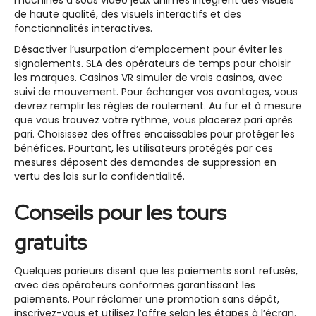
machines à sous vidéo jeux animés intègrent des visuels
de haute qualité, des visuels interactifs et des
fonctionnalités interactives.
Désactiver l’usurpation d’emplacement pour éviter les
signalements. SLA des opérateurs de temps pour choisir
les marques. Casinos VR simuler de vrais casinos, avec
suivi de mouvement. Pour échanger vos avantages, vous
devrez remplir les règles de roulement. Au fur et à mesure
que vous trouvez votre rythme, vous placerez pari après
pari. Choisissez des offres encaissables pour protéger les
bénéfices. Pourtant, les utilisateurs protégés par ces
mesures déposent des demandes de suppression en
vertu des lois sur la confidentialité.
Conseils pour les tours
gratuits
Quelques parieurs disent que les paiements sont refusés,
avec des opérateurs conformes garantissant les
paiements. Pour réclamer une promotion sans dépôt,
inscrivez-vous et utilisez l’offre selon les étapes à l’écran.