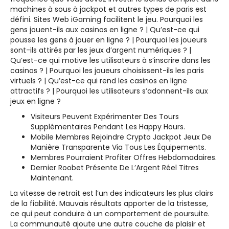
machines à sous à jackpot et autres types de paris est
défini. Sites Web iGaming facilitent le jeu. Pourquoi les
gens jouent-ils aux casinos en ligne ? | Qu’est-ce qui
pousse les gens à jouer en ligne ? | Pourquoi les joueurs
sont-ils attirés par les jeux d’argent numériques ? |
Qu’est-ce qui motive les utilisateurs à s’inscrire dans les
casinos ? | Pourquoi les joueurs choisissent-ils les paris
virtuels ? | Qu’est-ce qui rend les casinos en ligne
attractifs ? | Pourquoi les utilisateurs s’adonnent-ils aux
jeux en ligne ?
Visiteurs Peuvent Expérimenter Des Tours
Supplémentaires Pendant Les Happy Hours.
Mobile Membres Rejoindre Crypto Jackpot Jeux De
Manière Transparente Via Tous Les Équipements.
Membres Pourraient Profiter Offres Hebdomadaires.
Dernier Roobet Présente De L’Argent Réel ​​Titres
Maintenant.
La vitesse de retrait est l’un des indicateurs les plus clairs
de la fiabilité. Mauvais résultats apporter de la tristesse,
ce qui peut conduire à un comportement de poursuite.
La communauté ajoute une autre couche de plaisir et