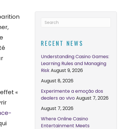
arition
er,
de
RECENT NEWS
té
Understanding Casino Games:
ar
Learning Rules and Managing
Risk
August 9, 2026
August 8, 2026
Experimente a emoção dos
effet «
dealers ao vivo
August 7, 2026
rir
August 7, 2026
nce-
Where Online Casino
qui
Entertainment Meets