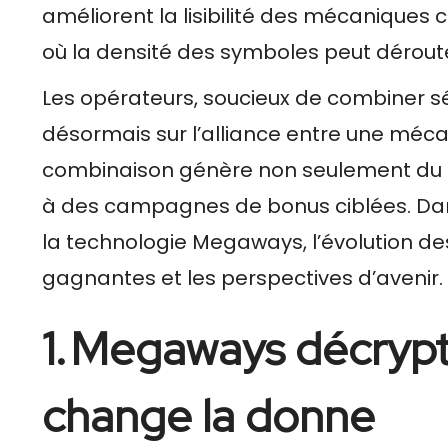
améliorent la lisibilité des mécaniques
où la densité des symboles peut déroute
Les opérateurs, soucieux de combiner séc
désormais sur l’alliance entre une méca
combinaison génère non seulement du tra
à des campagnes de bonus ciblées. Dan
la technologie Megaways, l’évolution des
gagnantes et les perspectives d’avenir.
1. Megaways décrypt
change la donne