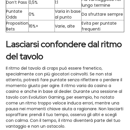
Don’t Pass
0,5%
1:1
lungo termine
Puntate
Varia in base
0%
Da sfruttare sempre
Odds
al punto
Proposition
Evita per puntate
16%+
Varie, alte
Bets
frequenti
Lasciarsi confondere dal ritmo
del tavolo
Il ritmo del tavolo di craps può essere frenetico,
specialmente con più giocatori coinvolti. Se non stai
attento, potresti fare puntate senza riflettere o perdere il
momento giusto per agire. Il ritmo varia da casino a
casino e anche in base al dealer. Durante una sessione al
tavolo con Evolution Gaming, per esempio, ho notato
come un ritmo troppo veloce induca errori, mentre una
pausa nei momenti chiave aiuta a ragionare. Non lasciarti
sopraffare: prendi il tuo tempo, osserva gli altri e scegli
con calma. Con il tempo, il ritmo diventerà parte del tuo
vantaggio e non un ostacolo.