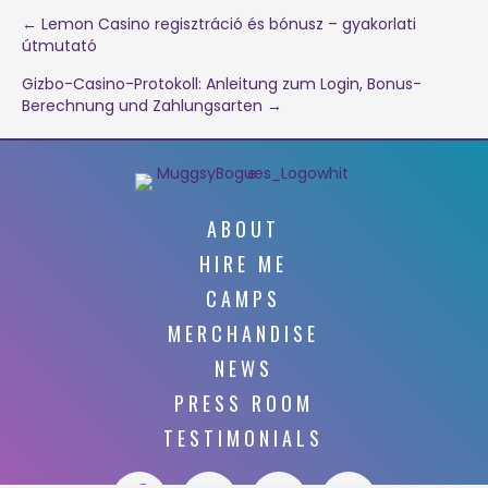
Post
← Lemon Casino regisztráció és bónusz – gyakorlati
útmutató
navigation
Gizbo-Casino-Protokoll: Anleitung zum Login, Bonus-
Berechnung und Zahlungsarten →
ABOUT
HIRE ME
CAMPS
MERCHANDISE
NEWS
PRESS ROOM
TESTIMONIALS