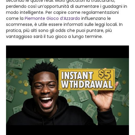
secondo le quote reali. Molti giocatori la trascurano,
perdendo così un’opportunità di aumentare i guadagni in
modo intelligente. Per capire come regolamentazioni
come la
Piemonte Gioco d’Azzardo
influenzano le
scommesse, è utile essere informati sulle leggi locali. In
pratica, più alti sono gli odds che puoi puntare, più
vantaggioso sarà il tuo gioco a lungo termine.