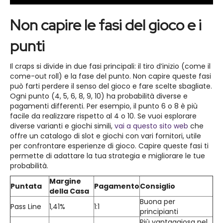
Non capire le fasi del gioco e i
punti
Il craps si divide in due fasi principali: il tiro d’inizio (come il
come-out roll) e la fase del punto. Non capire queste fasi
può farti perdere il senso del gioco e fare scelte sbagliate.
Ogni punto (4, 5, 6, 8, 9, 10) ha probabilità diverse e
pagamenti differenti. Per esempio, il punto 6 o 8 è più
facile da realizzare rispetto al 4 o 10. Se vuoi esplorare
diverse varianti e giochi simili,
vai a questo sito web
che
offre un catalogo di slot e giochi con vari fornitori, utile
per confrontare esperienze di gioco. Capire queste fasi ti
permette di adattare la tua strategia e migliorare le tue
probabilità.
Margine
Puntata
Pagamento
Consiglio
della Casa
Buona per
Pass Line
1,41%
1:1
principianti
Più vantaggiosa nel