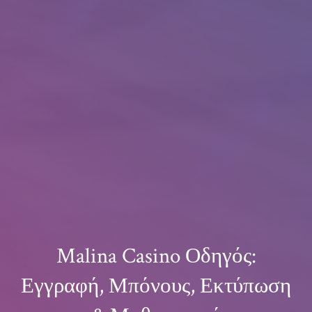
Malina Casino Οδηγός:
Εγγραφή, Μπόνους, Εκτύπωση