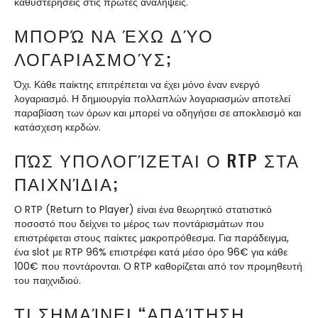
καθυστερήσεις στις πρώτες αναλήψεις.
ΜΠΟΡΏ ΝΑ ΈΧΩ ΔΎΟ
ΛΟΓΑΡΙΑΣΜΟΎΣ;
Όχι. Κάθε παίκτης επιτρέπεται να έχει μόνο έναν ενεργό
λογαριασμό. Η δημιουργία πολλαπλών λογαριασμών αποτελεί
παραβίαση των όρων και μπορεί να οδηγήσει σε αποκλεισμό και
κατάσχεση κερδών.
ΠΏΣ ΥΠΟΛΟΓΊΖΕΤΑΙ Ο RTP ΣΤΑ
ΠΑΙΧΝΊΔΙΑ;
Ο RTP (Return to Player) είναι ένα θεωρητικό στατιστικό
ποσοστό που δείχνει το μέρος των ποντάρισμάτων που
επιστρέφεται στους παίκτες μακροπρόθεσμα. Για παράδειγμα,
ένα slot με RTP 96% επιστρέφει κατά μέσο όρο 96€ για κάθε
100€ που ποντάρονται. Ο RTP καθορίζεται από τον προμηθευτή
του παιχνιδιού.
ΤΙ ΣΗΜΑΊΝΕΙ “ΑΠΑΊΤΗΣΗ