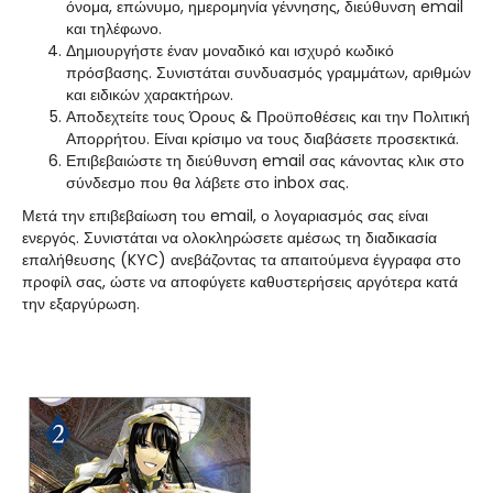
όνομα, επώνυμο, ημερομηνία γέννησης, διεύθυνση email
και τηλέφωνο.
Δημιουργήστε έναν μοναδικό και ισχυρό κωδικό
πρόσβασης. Συνιστάται συνδυασμός γραμμάτων, αριθμών
και ειδικών χαρακτήρων.
Αποδεχτείτε τους Όρους & Προϋποθέσεις και την Πολιτική
Απορρήτου. Είναι κρίσιμο να τους διαβάσετε προσεκτικά.
Επιβεβαιώστε τη διεύθυνση email σας κάνοντας κλικ στο
σύνδεσμο που θα λάβετε στο inbox σας.
Μετά την επιβεβαίωση του email, ο λογαριασμός σας είναι
ενεργός. Συνιστάται να ολοκληρώσετε αμέσως τη διαδικασία
επαλήθευσης (KYC) ανεβάζοντας τα απαιτούμενα έγγραφα στο
προφίλ σας, ώστε να αποφύγετε καθυστερήσεις αργότερα κατά
την εξαργύρωση.