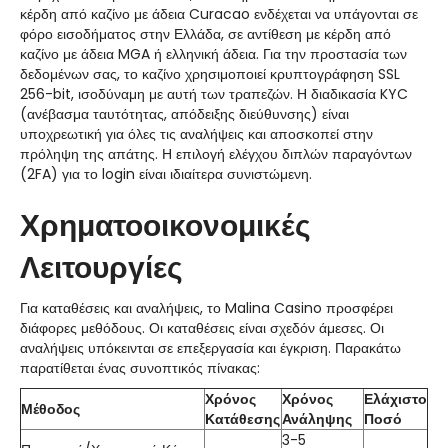
κέρδη από καζίνο με άδεια Curacao ενδέχεται να υπάγονται σε
φόρο εισοδήματος στην Ελλάδα, σε αντίθεση με κέρδη από
καζίνο με άδεια MGA ή ελληνική άδεια. Για την προστασία των
δεδομένων σας, το καζίνο χρησιμοποιεί κρυπτογράφηση SSL
256-bit, ισοδύναμη με αυτή των τραπεζών. Η διαδικασία KYC
(ανέβασμα ταυτότητας, απόδειξης διεύθυνσης) είναι
υποχρεωτική για όλες τις αναλήψεις και αποσκοπεί στην
πρόληψη της απάτης. Η επιλογή ελέγχου διπλών παραγόντων
(2FA) για το login είναι ιδιαίτερα συνιστώμενη.
Χρηματοοικονομικές
Λειτουργίες
Για καταθέσεις και αναλήψεις, το Malina Casino προσφέρει
διάφορες μεθόδους. Οι καταθέσεις είναι σχεδόν άμεσες. Οι
αναλήψεις υπόκεινται σε επεξεργασία και έγκριση. Παρακάτω
παρατίθεται ένας συνοπτικός πίνακας:
Χρόνος
Χρόνος
Ελάχιστο
Μέθοδος
Κατάθεσης
Ανάληψης
Ποσό
3-5