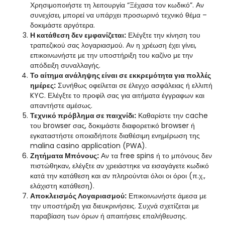
Χρησιμοποιήστε τη λειτουργία “Ξέχασα τον κωδικό”. Αν
συνεχίσει, μπορεί να υπάρχει προσωρινό τεχνικό θέμα –
δοκιμάστε αργότερα.
Η κατάθεση δεν εμφανίζεται:
Ελέγξτε την κίνηση του
τραπεζικού σας λογαριασμού. Αν η χρέωση έχει γίνει,
επικοινωνήστε με την υποστήριξη του καζίνο με την
απόδειξη συναλλαγής.
Το αίτημα ανάληψης είναι σε εκκρεμότητα για πολλές
ημέρες:
Συνήθως οφείλεται σε έλεγχο ασφάλειας ή ελλιπή
KYC. Ελέγξτε το προφίλ σας για αιτήματα έγγραφων και
απαντήστε αμέσως.
Τεχνικό πρόβλημα σε παιχνίδι:
Καθαρίστε την cache
του browser σας, δοκιμάστε διαφορετικό browser ή
εγκαταστήστε οποιαδήποτε διαθέσιμη ενημέρωση της
malina casino application (PWA).
Ζητήματα Μπόνους:
Αν τα free spins ή το μπόνους δεν
πιστώθηκαν, ελέγξτε αν χρειάστηκε να εισαγάγετε κωδικό
κατά την κατάθεση και αν πληρούνται όλοι οι όροι (π.χ.,
ελάχιστη κατάθεση).
Αποκλεισμός Λογαριασμού:
Επικοινωνήστε άμεσα με
την υποστήριξη για διευκρινήσεις. Συχνά σχετίζεται με
παραβίαση των όρων ή απαιτήσεις επαλήθευσης.