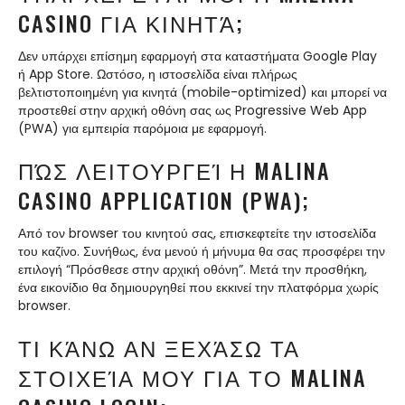
CASINO ΓΙΑ ΚΙΝΗΤΆ;
Δεν υπάρχει επίσημη εφαρμογή στα καταστήματα Google Play
ή App Store. Ωστόσο, η ιστοσελίδα είναι πλήρως
βελτιστοποιημένη για κινητά (mobile-optimized) και μπορεί να
προστεθεί στην αρχική οθόνη σας ως Progressive Web App
(PWA) για εμπειρία παρόμοια με εφαρμογή.
ΠΏΣ ΛΕΙΤΟΥΡΓΕΊ Η MALINA
CASINO APPLICATION (PWA);
Από τον browser του κινητού σας, επισκεφτείτε την ιστοσελίδα
του καζίνο. Συνήθως, ένα μενού ή μήνυμα θα σας προσφέρει την
επιλογή “Πρόσθεσε στην αρχική οθόνη”. Μετά την προσθήκη,
ένα εικονίδιο θα δημιουργηθεί που εκκινεί την πλατφόρμα χωρίς
browser.
ΤΙ ΚΆΝΩ ΑΝ ΞΕΧΆΣΩ ΤΑ
ΣΤΟΙΧΕΊΑ ΜΟΥ ΓΙΑ ΤΟ MALINA