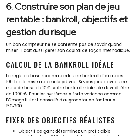
6. Construire son plan de jeu
rentable : bankroll, objectifs et
gestion du risque
Un bon compteur ne se contente pas de savoir quand
miser ; il doit aussi gérer son capital de façon méthodique.
CALCUL DE LA BANKROLL IDÉALE
La règle de base recommande une bankroll d’au moins
100 fois la mise maximale prévue. Si vous jouez avec une
mise de base de 10 €, votre bankroll minimale devrait être
de 1 000 €. Pour les systèmes à forte variance comme
l’Omega II, il est conseillé d’augmenter ce facteur à
150‑200.
FIXER DES OBJECTIFS RÉALISTES
Objectif de gain : déterminez un profit cible