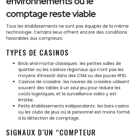
environnements où le
comptage reste viable
Tous les établissements ne sont pas équipés de la même
technologie. Certains lieux offrent encore des conditions
favorables aux compteurs.
TYPES DE CASINOS
Brick‑and‑mortar classiques : les petites salles de
quartier ou les casinos régionaux qui n’ont pas les
moyens d’investir dans des CSM ou des puces RFID.
Casinos de croisière : les navires de croisière utilisent
souvent des tables à un seul jeu pour réduire les
coûts logistiques, et la surveillance vidéo y est
limitée.
Petits établissements indépendants : les bars‑casino
ou les clubs de jeux où le personnel est moins formé
à la détection de comptage.
SIGNAUX D’UN “COMPTEUR