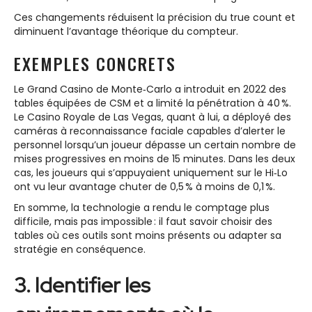
Ces changements réduisent la précision du true count et
diminuent l’avantage théorique du compteur.
EXEMPLES CONCRETS
Le Grand Casino de Monte‑Carlo a introduit en 2022 des
tables équipées de CSM et a limité la pénétration à 40 %.
Le Casino Royale de Las Vegas, quant à lui, a déployé des
caméras à reconnaissance faciale capables d’alerter le
personnel lorsqu’un joueur dépasse un certain nombre de
mises progressives en moins de 15 minutes. Dans les deux
cas, les joueurs qui s’appuyaient uniquement sur le Hi‑Lo
ont vu leur avantage chuter de 0,5 % à moins de 0,1 %.
En somme, la technologie a rendu le comptage plus
difficile, mais pas impossible : il faut savoir choisir des
tables où ces outils sont moins présents ou adapter sa
stratégie en conséquence.
3. Identifier les