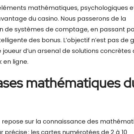
s éléments mathématiques, psychologiques e
’avantage du casino. Nous passerons de la
on de systèmes de comptage, en passant pa
ntelligente des bonus. L’objectif n’est pas de 
 joueur d’un arsenal de solutions concrètes 
 en ligne.
bases mathématiques d
cace repose sur la connaissance des mathémat
 précise : les cartes numérotées de 2 à 10