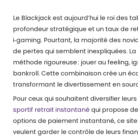
Le Blackjack est aujourd’hui le roi des tab
profondeur stratégique et un taux de ret
i‑gaming. Pourtant, la majorité des novi
de pertes qui semblent inexpliquées. La 
méthode rigoureuse : jouer au feeling, ig
bankroll. Cette combinaison crée un écart
transformant le divertissement en sou
Pour ceux qui souhaitent diversifier leurs
sportif retrait instantané
qui propose des
options de paiement instantané, ce site 
veulent garder le contrôle de leurs fina