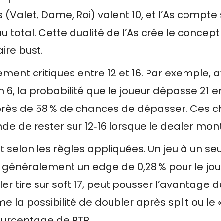
 (Valet, Dame, Roi) valent 10, et l’As compte s
 au total. Cette dualité de l’As crée le concep
ire bust.
rement critiques entre 12 et 16. Par exemple, 
6, la probabilité que le joueur dépasse 21 en
a près de 58 % de chances de dépasser. Ces ch
de de rester sur 12‑16 lorsque le dealer mont
selon les règles appliquées. Un jeu à un seu
re généralement un edge de 0,28 % pour le jou
ler tire sur soft 17, peut pousser l’avantage 
 la possibilité de doubler après split ou le «
ourcentage de RTP.