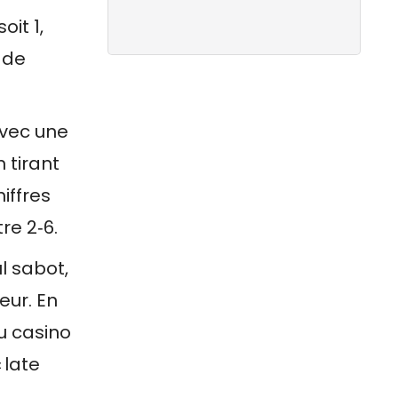
oit 1,
t de
avec une
 tirant
iffres
re 2‑6.
l sabot,
eur. En
du casino
 late