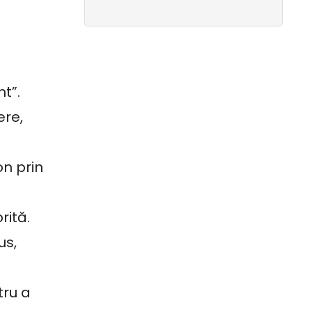
nt”.
ere,
on prin
rită.
us,
tru a