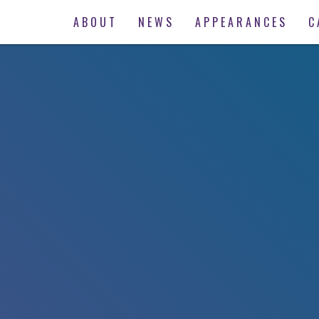
ABOUT
NEWS
APPEARANCES
C