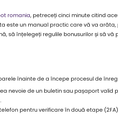
pot romania
, petreceți cinci minute citind ac
ta este un manual practic care vă va arăta,
, să înțelegeți regulile bonusurilor și să vă p
toarele înainte de a începe procesul de înreg
ea nevoie de un buletin sau pașaport valid 
.
elefon pentru verificare în două etape (2FA)