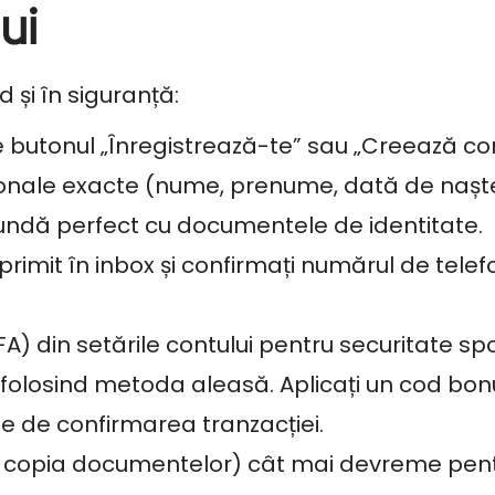
ui
 și în siguranță:
c pe butonul „Înregistrează-te” sau „Creează co
onale exacte (nume, prenume, dată de nașt
undă perfect cu documentele de identitate.
 primit în inbox și confirmați numărul de telef
A) din setările contului pentru securitate spo
folosind metoda aleasă. Aplicați un cod bon
te de confirmarea tranzacției.
nd copia documentelor) cât mai devreme pen