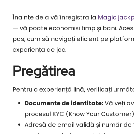
Înainte de a vă înregistra la
Magic jack
— vă poate economisi timp și bani. Aces
pas, cum să navigați eficient pe platformă
experiența de joc.
Pregătirea
Pentru o experiență lină, verificați urmă
Documente de identitate:
Vă veți av
procesul KYC (Know Your Customer)
Adresă de email validă și număr de t