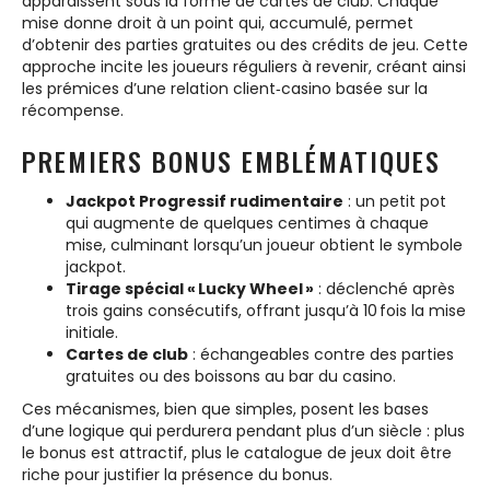
apparaissent sous la forme de cartes de club. Chaque
mise donne droit à un point qui, accumulé, permet
d’obtenir des parties gratuites ou des crédits de jeu. Cette
approche incite les joueurs réguliers à revenir, créant ainsi
les prémices d’une relation client‑casino basée sur la
récompense.
PREMIERS BONUS EMBLÉMATIQUES
Jackpot Progressif rudimentaire
: un petit pot
qui augmente de quelques centimes à chaque
mise, culminant lorsqu’un joueur obtient le symbole
jackpot.
Tirage spécial « Lucky Wheel »
: déclenché après
trois gains consécutifs, offrant jusqu’à 10 fois la mise
initiale.
Cartes de club
: échangeables contre des parties
gratuites ou des boissons au bar du casino.
Ces mécanismes, bien que simples, posent les bases
d’une logique qui perdurera pendant plus d’un siècle : plus
le bonus est attractif, plus le catalogue de jeux doit être
riche pour justifier la présence du bonus.