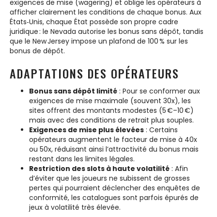
exigences de mise (wagering) et oblige les opérateurs à
afficher clairement les conditions de chaque bonus. Aux
États‑Unis, chaque État possède son propre cadre
juridique : le Nevada autorise les bonus sans dépôt, tandis
que le New Jersey impose un plafond de 100 % sur les
bonus de dépôt.
ADAPTATIONS DES OPÉRATEURS
Bonus sans dépôt limité
: Pour se conformer aux
exigences de mise maximale (souvent 30x), les
sites offrent des montants modestes (5 €–10 €)
mais avec des conditions de retrait plus souples.
Exigences de mise plus élevées
: Certains
opérateurs augmentent le facteur de mise à 40x
ou 50x, réduisant ainsi l’attractivité du bonus mais
restant dans les limites légales.
Restriction des slots à haute volatilité
: Afin
d’éviter que les joueurs ne subissent de grosses
pertes qui pourraient déclencher des enquêtes de
conformité, les catalogues sont parfois épurés de
jeux à volatilité très élevée.