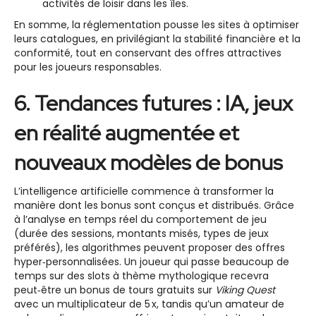
activités de loisir dans les îles.
En somme, la réglementation pousse les sites à optimiser
leurs catalogues, en privilégiant la stabilité financière et la
conformité, tout en conservant des offres attractives
pour les joueurs responsables.
6. Tendances futures : IA, jeux
en réalité augmentée et
nouveaux modèles de bonus
L’intelligence artificielle commence à transformer la
manière dont les bonus sont conçus et distribués. Grâce
à l’analyse en temps réel du comportement de jeu
(durée des sessions, montants misés, types de jeux
préférés), les algorithmes peuvent proposer des offres
hyper‑personnalisées. Un joueur qui passe beaucoup de
temps sur des slots à thème mythologique recevra
peut‑être un bonus de tours gratuits sur
Viking Quest
avec un multiplicateur de 5 x, tandis qu’un amateur de