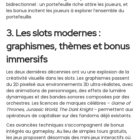
bidirectionnel : un portefeuille riche attire les joueurs, et
les bonus incitent les joueurs à explorer l’ensemble du
portefeuille.
3. Les slots modernes :
graphismes, thèmes et bonus
immersifs
Les deux dernières décennies ont vu une explosion de la
créativité visuelle dans les slots. Les graphismes passent
du 2D pixelisé aux environnements 3D ultra‑réalistes, avec
des animations de personnages, des effets de lumière
dynamiques et des bandes‑sonores composées par des
orchestres. Les licences de marques célèbres –
Game of
Thrones
,
Jurassic World
,
The Dark Knight
– permettent aux
opérateurs de capitaliser sur des fandoms déjà existants.
Ces avancées techniques s’accompagnent de bonus
intégrés au gameplay. Au lieu de simples tours gratuits,
les jeux proposent désormais des mini‑jeux interactifs où