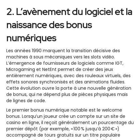
2. L’avènement du logiciel et la
naissance des bonus
numériques
Les années 1990 marquent la transition décisive des
machines à sous mécaniques vers les slots vidéo.
L’émergence de fournisseurs de logiciels comme IGT,
Microgaming et NetEnt permet de créer des jeux
entièrement numériques, avec des rouleaux virtuels, des
effets sonores synchronisés et des animations fluides.
Cette évolution ouvre la porte à une nouvelle génération
de bonus, qui ne dépend plus de pièces physiques mais
de lignes de code.
Le premier bonus numérique notable est le welcome
bonus. Lorsqu’un joueur crée un compte sur un site de
casino en ligne, il reçoit généralement un pourcentage du
premier dépôt (par exemple, « 100 % jusqu’à 200 € »)
accompagné de tours gratuits sur un titre populaire