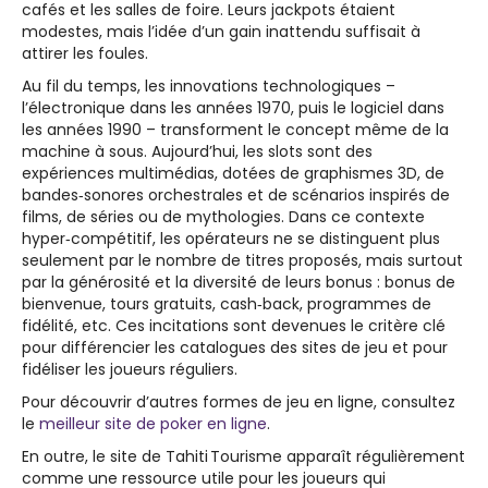
cafés et les salles de foire. Leurs jackpots étaient
modestes, mais l’idée d’un gain inattendu suffisait à
attirer les foules.
Au fil du temps, les innovations technologiques –
l’électronique dans les années 1970, puis le logiciel dans
les années 1990 – transforment le concept même de la
machine à sous. Aujourd’hui, les slots sont des
expériences multimédias, dotées de graphismes 3D, de
bandes‑sonores orchestrales et de scénarios inspirés de
films, de séries ou de mythologies. Dans ce contexte
hyper‑compétitif, les opérateurs ne se distinguent plus
seulement par le nombre de titres proposés, mais surtout
par la générosité et la diversité de leurs bonus : bonus de
bienvenue, tours gratuits, cash‑back, programmes de
fidélité, etc. Ces incitations sont devenues le critère clé
pour différencier les catalogues des sites de jeu et pour
fidéliser les joueurs réguliers.
Pour découvrir d’autres formes de jeu en ligne, consultez
le
meilleur site de poker en ligne
.
En outre, le site de Tahiti Tourisme apparaît régulièrement
comme une ressource utile pour les joueurs qui