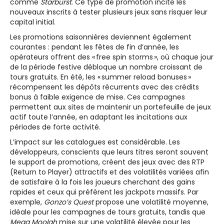
comme
Starburst
. Ce type de promotion incite les
nouveaux inscrits à tester plusieurs jeux sans risquer leur
capital initial.
Les promotions saisonnières deviennent également
courantes : pendant les fêtes de fin d’année, les
opérateurs offrent des « free spin storms », où chaque jour
de la période festive débloque un nombre croissant de
tours gratuits. En été, les « summer reload bonuses »
récompensent les dépôts récurrents avec des crédits
bonus à faible exigence de mise. Ces campagnes
permettent aux sites de maintenir un portefeuille de jeux
actif toute l’année, en adaptant les incitations aux
périodes de forte activité.
L’impact sur les catalogues est considérable. Les
développeurs, conscients que leurs titres seront souvent
le support de promotions, créent des jeux avec des RTP
(Return to Player) attractifs et des volatilités variées afin
de satisfaire à la fois les joueurs cherchant des gains
rapides et ceux qui préfèrent les jackpots massifs. Par
exemple,
Gonzo’s Quest
propose une volatilité moyenne,
idéale pour les campagnes de tours gratuits, tandis que
Mega Moolah
mise sur une volatilité élevée pour les