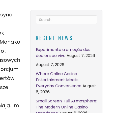
asyno
ok
RECENT NEWS
k Monako
Experimente a emoção dos
o .
dealers ao vivo
August 7, 2026
nusowych
August 7, 2026
sorcjum
Where Online Casino
lertów
Entertainment Meets
Everyday Convenience
August
ższe
6, 2026
Small Screen, Full Atmosphere:
iają. Im
The Modern Online Casino