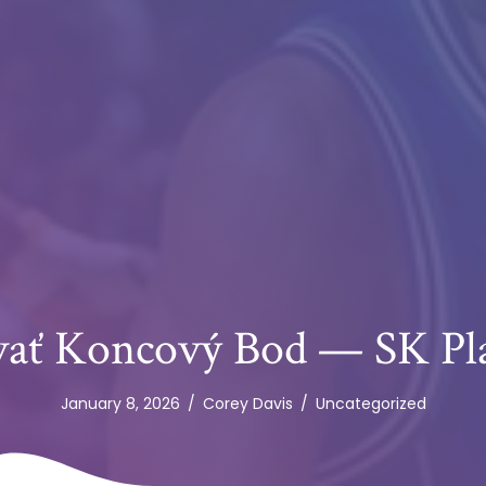
vať Koncový Bod — SK Pl
January 8, 2026
/
Corey Davis
/
Uncategorized