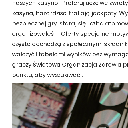
naszych kasyno . Preferuj uczciwe zwroty 
kasyna, hazardziści trafiają jackpoty. 
bezpiecznej gry. staraj się liczba atomow
organizowałeś ! . Oferty specjalne mot
często dochodzą z społecznymi składni
walczyć i tabelami wyników bez wymagan
graczy Światowa Organizacja Zdrowia 
punktu, aby wyszukiwać .