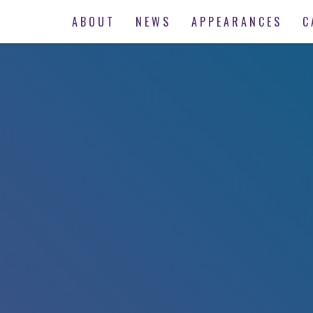
ABOUT
NEWS
APPEARANCES
C