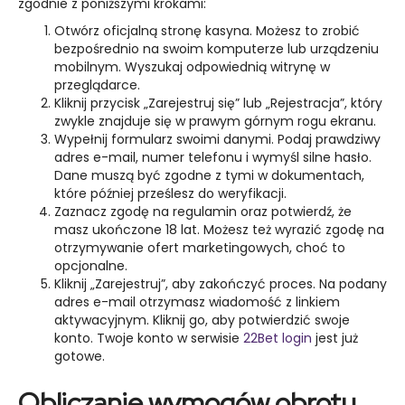
zgodnie z poniższymi krokami:
Otwórz oficjalną stronę kasyna. Możesz to zrobić
bezpośrednio na swoim komputerze lub urządzeniu
mobilnym. Wyszukaj odpowiednią witrynę w
przeglądarce.
Kliknij przycisk „Zarejestruj się” lub „Rejestracja”, który
zwykle znajduje się w prawym górnym rogu ekranu.
Wypełnij formularz swoimi danymi. Podaj prawdziwy
adres e-mail, numer telefonu i wymyśl silne hasło.
Dane muszą być zgodne z tymi w dokumentach,
które później prześlesz do weryfikacji.
Zaznacz zgodę na regulamin oraz potwierdź, że
masz ukończone 18 lat. Możesz też wyrazić zgodę na
otrzymywanie ofert marketingowych, choć to
opcjonalne.
Kliknij „Zarejestruj”, aby zakończyć proces. Na podany
adres e-mail otrzymasz wiadomość z linkiem
aktywacyjnym. Kliknij go, aby potwierdzić swoje
konto. Twoje konto w serwisie
22Bet login
jest już
gotowe.
Obliczanie wymogów obrotu