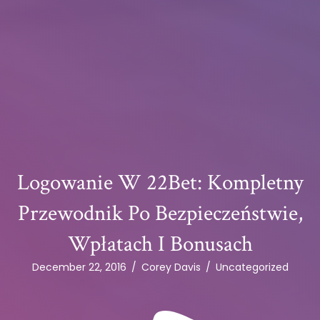
Logowanie W 22Bet: Kompletny
Przewodnik Po Bezpieczeństwie,
Wpłatach I Bonusach
December 22, 2016
/
Corey Davis
/
Uncategorized