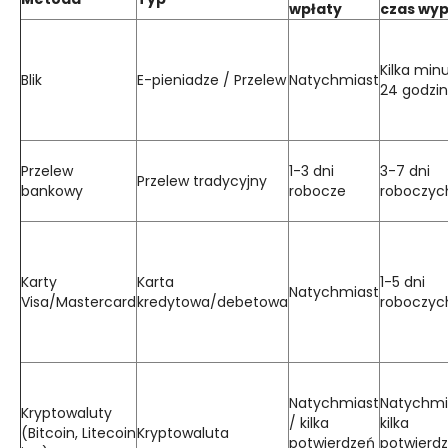
wpłaty
czas wyp
Kilka min
Blik
E-pieniadze / Przelew
Natychmiast
24 godzin
Przelew
1-3 dni
3-7 dni
Przelew tradycyjny
bankowy
robocze
roboczyc
Karty
Karta
1-5 dni
Natychmiast
Visa/Mastercard
kredytowa/debetowa
roboczyc
Natychmiast
Natychmi
Kryptowaluty
/ kilka
kilka
(Bitcoin, Litecoin
Kryptowaluta
potwierdzeń
potwierd