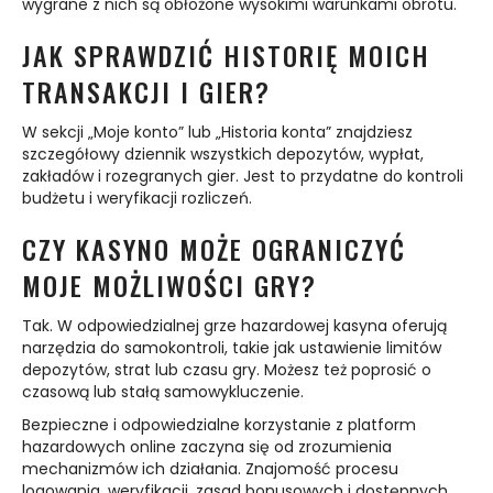
wygrane z nich są obłożone wysokimi warunkami obrotu.
JAK SPRAWDZIĆ HISTORIĘ MOICH
TRANSAKCJI I GIER?
W sekcji „Moje konto” lub „Historia konta” znajdziesz
szczegółowy dziennik wszystkich depozytów, wypłat,
zakładów i rozegranych gier. Jest to przydatne do kontroli
budżetu i weryfikacji rozliczeń.
CZY KASYNO MOŻE OGRANICZYĆ
MOJE MOŻLIWOŚCI GRY?
Tak. W odpowiedzialnej grze hazardowej kasyna oferują
narzędzia do samokontroli, takie jak ustawienie limitów
depozytów, strat lub czasu gry. Możesz też poprosić o
czasową lub stałą samowykluczenie.
Bezpieczne i odpowiedzialne korzystanie z platform
hazardowych online zaczyna się od zrozumienia
mechanizmów ich działania. Znajomość procesu
logowania, weryfikacji, zasad bonusowych i dostępnych