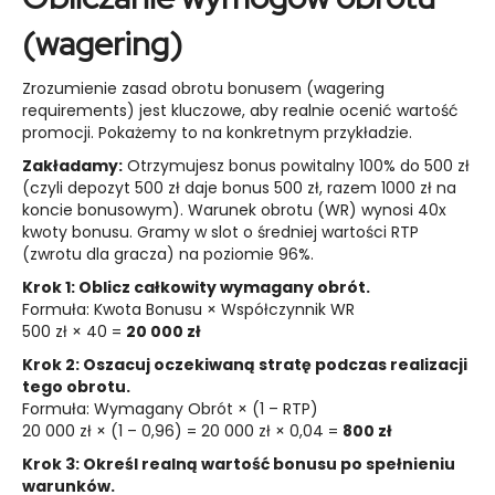
(wagering)
Zrozumienie zasad obrotu bonusem (wagering
requirements) jest kluczowe, aby realnie ocenić wartość
promocji. Pokażemy to na konkretnym przykładzie.
Zakładamy:
Otrzymujesz bonus powitalny 100% do 500 zł
(czyli depozyt 500 zł daje bonus 500 zł, razem 1000 zł na
koncie bonusowym). Warunek obrotu (WR) wynosi 40x
kwoty bonusu. Gramy w slot o średniej wartości RTP
(zwrotu dla gracza) na poziomie 96%.
Krok 1: Oblicz całkowity wymagany obrót.
Formuła: Kwota Bonusu × Współczynnik WR
500 zł × 40 =
20 000 zł
Krok 2: Oszacuj oczekiwaną stratę podczas realizacji
tego obrotu.
Formuła: Wymagany Obrót × (1 – RTP)
20 000 zł × (1 – 0,96) = 20 000 zł × 0,04 =
800 zł
Krok 3: Określ realną wartość bonusu po spełnieniu
warunków.