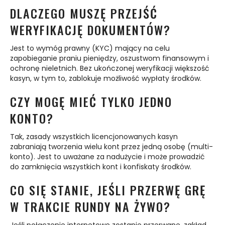
DLACZEGO MUSZĘ PRZEJŚĆ
WERYFIKACJĘ DOKUMENTÓW?
Jest to wymóg prawny (KYC) mający na celu
zapobieganie praniu pieniędzy, oszustwom finansowym i
ochronę nieletnich. Bez ukończonej weryfikacji większość
kasyn, w tym to, zablokuje możliwość wypłaty środków.
CZY MOGĘ MIEĆ TYLKO JEDNO
KONTO?
Tak, zasady wszystkich licencjonowanych kasyn
zabraniają tworzenia wielu kont przez jedną osobę (multi-
konto). Jest to uważane za nadużycie i może prowadzić
do zamknięcia wszystkich kont i konfiskaty środków.
CO SIĘ STANIE, JEŚLI PRZERWĘ GRĘ
W TRAKCIE RUNDY NA ŻYWO?
Jeśli połączenie internetowe zostanie przerwane, zakład