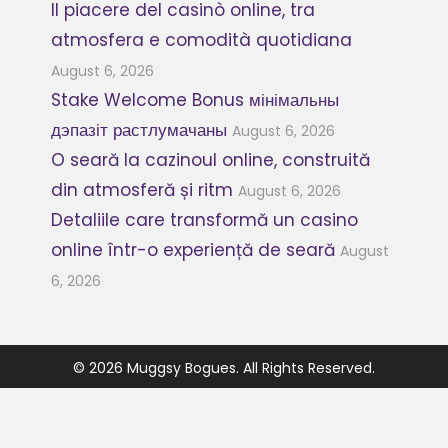
Il piacere del casinò online, tra
atmosfera e comodità quotidiana
August 6, 2026
Stake Welcome Bonus мінімальны
дэпазіт растлумачаны
August 6, 2026
O seară la cazinoul online, construită
din atmosferă și ritm
August 6, 2026
Detaliile care transformă un casino
online într-o experiență de seară
August
6, 2026
© 2026 Muggsy Bogues. All Rights Reserved.