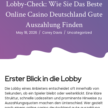
Lobby-Check: Wie Sie Das Beste
Online Casino Deutschland Gute
Auszahlung Finden
May 18, 2026
/
Corey Davis
/
Uncategorized
Erster Blick in die Lobby
Die Lobby eines Anbieters entscheidet oft innerhalb von
Sekunden, ob ein Spieler bleibt oder weiterklickt. Eine klare
Struktur, schnelle Ladezeiten und prominente Hinweise zu
Auszahlungsquoten machen den Unterschied. Wer gezielt
nach einem online casino deutschland gute auszahlung