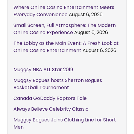
Where Online Casino Entertainment Meets
Everyday Convenience
August 6, 2026
Small Screen, Full Atmosphere: The Modern
Online Casino Experience
August 6, 2026
The Lobby as the Main Event: A Fresh Look at
Online Casino Entertainment
August 6, 2026
Muggsy NBA ALL Star 2019
Muggsy Bogues hosts Sherron Bogues
Basketball Tournament
Canada GoDaddy Raptors Tale
Always Believe Celebrity Classic
Muggsy Bogues Joins Clothing Line for Short
Men