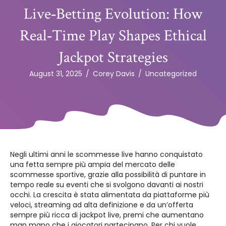
Live‑Betting Evolution: How
Real‑Time Play Shapes Ethical
Jackpot Strategies
August 31, 2025
/
Corey Davis
/
Uncategorized
Negli ultimi anni le scommesse live hanno conquistato
una fetta sempre più ampia del mercato delle
scommesse sportive, grazie alla possibilità di puntare in
tempo reale su eventi che si svolgono davanti ai nostri
occhi. La crescita è stata alimentata da piattaforme più
veloci, streaming ad alta definizione e da un’offerta
sempre più ricca di jackpot live, premi che aumentano
man mano che i giocatori partecipano. Per chi vuole