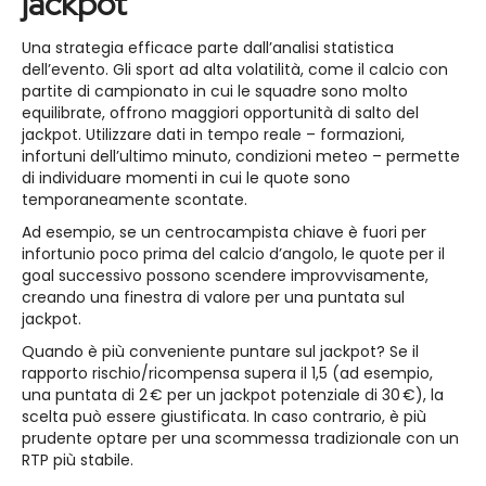
jackpot
Una strategia efficace parte dall’analisi statistica
dell’evento. Gli sport ad alta volatilità, come il calcio con
partite di campionato in cui le squadre sono molto
equilibrate, offrono maggiori opportunità di salto del
jackpot. Utilizzare dati in tempo reale – formazioni,
infortuni dell’ultimo minuto, condizioni meteo – permette
di individuare momenti in cui le quote sono
temporaneamente scontate.
Ad esempio, se un centrocampista chiave è fuori per
infortunio poco prima del calcio d’angolo, le quote per il
goal successivo possono scendere improvvisamente,
creando una finestra di valore per una puntata sul
jackpot.
Quando è più conveniente puntare sul jackpot? Se il
rapporto rischio/ricompensa supera il 1,5 (ad esempio,
una puntata di 2 € per un jackpot potenziale di 30 €), la
scelta può essere giustificata. In caso contrario, è più
prudente optare per una scommessa tradizionale con un
RTP più stabile.