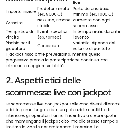
live
Predeterminato
Parte da una base
Importo iniziale
(es. 5 000 €)
minima (es. 1 000 €)
Nessuna, rimane
Aumenta con ogni
Crescita
stabile
scommessa
Tempistica di
Eventi specifici
In tempo reale, durante
vincita
(es. torneo)
l’evento
Rischio per il
Variabile, dipende dal
Conosciuto
giocatore
volume di puntate
Il jackpot fisso offre prevedibilità, mentre quello
progressivo premia la partecipazione continua, ma
introduce maggiore volatilità.
2. Aspetti etici delle
scommesse live con jackpot
Le scommesse live con jackpot sollevano diversi dilemmi
etici. In primo luogo, esiste un potenziale conflitto di
interesse: gli operatori hanno l’incentivo a creare quote
che mantengano il jackpot alto, ma allo stesso tempo a
limitare le vincite per proteggere il margine. La