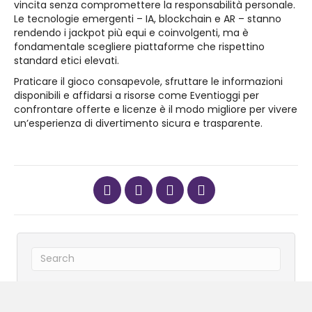
vincita senza compromettere la responsabilità personale.
Le tecnologie emergenti – IA, blockchain e AR – stanno
rendendo i jackpot più equi e coinvolgenti, ma è
fondamentale scegliere piattaforme che rispettino
standard etici elevati.
Praticare il gioco consapevole, sfruttare le informazioni
disponibili e affidarsi a risorse come Eventioggi per
confrontare offerte e licenze è il modo migliore per vivere
un’esperienza di divertimento sicura e trasparente.
RECENT NEWS