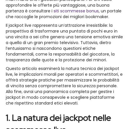
approfondire le offerte più vantaggiose, una buona
partenza è consultare i
siti scommesse bonus
, un portale
che raccoglie le promozioni dei migliori bookmaker.
Il jackpot live rappresenta un’attrazione irresistibile: la
prospettiva di trasformare una puntata di pochi euro in
una vincita a sei cifre genera una tensione emotiva simile
a quella di un gran premio televisivo. Tuttavia, dietro
l’entusiasmo si nascondono questioni etiche
fondamentali, come la responsabilità del giocatore, la
trasparenza delle quote e la protezione dei minori.
Questo articolo esaminerà la natura tecnica dei jackpot
live, le implicazioni morali per operatori e scommettitori, e
offrirà strategie pratiche per massimizzare le probabilità
di vincita senza compromettere la sicurezza personale.
Alla fine, avrai una panoramica completa per gestire i
jackpot in modo consapevole e scegliere piattaforme
che rispettino standard etici elevati.
1. La natura dei jackpot nelle