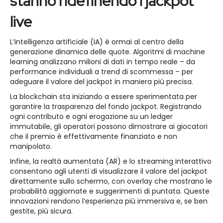
stanno ridefinendo i jackpot
live
L’intelligenza artificiale (IA) è ormai al centro della
generazione dinamica delle quote. Algoritmi di machine
learning analizzano milioni di dati in tempo reale – da
performance individuali a trend di scommessa – per
adeguare il valore del jackpot in maniera più precisa.
La blockchain sta iniziando a essere sperimentata per
garantire la trasparenza del fondo jackpot. Registrando
ogni contributo e ogni erogazione su un ledger
immutabile, gli operatori possono dimostrare ai giocatori
che il premio è effettivamente finanziato e non
manipolato.
Infine, la realtà aumentata (AR) e lo streaming interattivo
consentono agli utenti di visualizzare il valore del jackpot
direttamente sullo schermo, con overlay che mostrano le
probabilità aggiornate e suggerimenti di puntata. Queste
innovazioni rendono l’esperienza più immersiva e, se ben
gestite, più sicura.