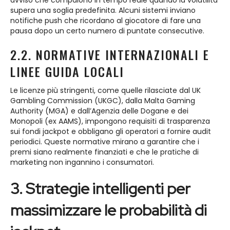
supera una soglia predefinita. Alcuni sistemi inviano
notifiche push che ricordano al giocatore di fare una
pausa dopo un certo numero di puntate consecutive.
2.2. NORMATIVE INTERNAZIONALI E
LINEE GUIDA LOCALI
Le licenze più stringenti, come quelle rilasciate dal UK
Gambling Commission (UKGC), dalla Malta Gaming
Authority (MGA) e dall’Agenzia delle Dogane e dei
Monopoli (ex AAMS), impongono requisiti di trasparenza
sui fondi jackpot e obbligano gli operatori a fornire audit
periodici. Queste normative mirano a garantire che i
premi siano realmente finanziati e che le pratiche di
marketing non ingannino i consumatori.
3. Strategie intelligenti per
massimizzare le probabilità di