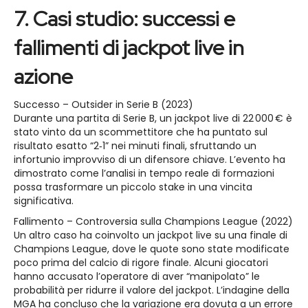
7. Casi studio: successi e
fallimenti di jackpot live in
azione
Successo – Outsider in Serie B (2023)
Durante una partita di Serie B, un jackpot live di 22 000 € è
stato vinto da un scommettitore che ha puntato sul
risultato esatto “2‑1” nei minuti finali, sfruttando un
infortunio improvviso di un difensore chiave. L’evento ha
dimostrato come l’analisi in tempo reale di formazioni
possa trasformare un piccolo stake in una vincita
significativa.
Fallimento – Controversia sulla Champions League (2022)
Un altro caso ha coinvolto un jackpot live su una finale di
Champions League, dove le quote sono state modificate
poco prima del calcio di rigore finale. Alcuni giocatori
hanno accusato l’operatore di aver “manipolato” le
probabilità per ridurre il valore del jackpot. L’indagine della
MGA ha concluso che la variazione era dovuta a un errore