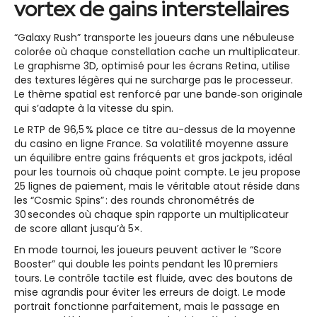
vortex de gains interstellaires
“Galaxy Rush” transporte les joueurs dans une nébuleuse
colorée où chaque constellation cache un multiplicateur.
Le graphisme 3D, optimisé pour les écrans Retina, utilise
des textures légères qui ne surcharge pas le processeur.
Le thème spatial est renforcé par une bande‑son originale
qui s’adapte à la vitesse du spin.
Le RTP de 96,5 % place ce titre au-dessus de la moyenne
du casino en ligne France. Sa volatilité moyenne assure
un équilibre entre gains fréquents et gros jackpots, idéal
pour les tournois où chaque point compte. Le jeu propose
25 lignes de paiement, mais le véritable atout réside dans
les “Cosmic Spins” : des rounds chronométrés de
30 secondes où chaque spin rapporte un multiplicateur
de score allant jusqu’à 5×.
En mode tournoi, les joueurs peuvent activer le “Score
Booster” qui double les points pendant les 10 premiers
tours. Le contrôle tactile est fluide, avec des boutons de
mise agrandis pour éviter les erreurs de doigt. Le mode
portrait fonctionne parfaitement, mais le passage en