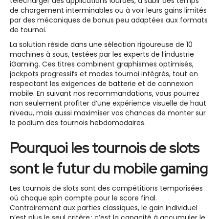
télécharger des applications lourdes, à subir des temps
de chargement interminables ou à voir leurs gains limités
par des mécaniques de bonus peu adaptées aux formats
de tournoi.
La solution réside dans une sélection rigoureuse de 10
machines à sous, testées par les experts de l’industrie
iGaming. Ces titres combinent graphismes optimisés,
jackpots progressifs et modes tournoi intégrés, tout en
respectant les exigences de batterie et de connexion
mobile. En suivant nos recommandations, vous pourrez
non seulement profiter d’une expérience visuelle de haut
niveau, mais aussi maximiser vos chances de monter sur
le podium des tournois hebdomadaires.
Pourquoi les tournois de slots
sont le futur du mobile gaming
Les tournois de slots sont des compétitions temporisées
où chaque spin compte pour le score final.
Contrairement aux parties classiques, le gain individuel
n’est plus le seul critère ; c’est la capacité à accumuler le