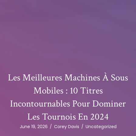
Les Meilleures Machines À Sous
Mobiles : 10 Titres
Incontournables Pour Dominer
Les Tournois En 2024
June 19, 2026
/
Corey Davis
/
Uncategorized