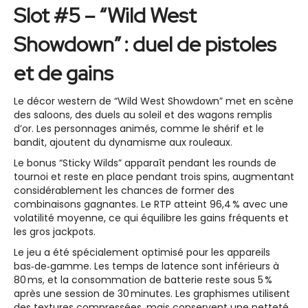
Slot #5 – “Wild West
Showdown” : duel de pistoles
et de gains
Le décor western de “Wild West Showdown” met en scène
des saloons, des duels au soleil et des wagons remplis
d’or. Les personnages animés, comme le shérif et le
bandit, ajoutent du dynamisme aux rouleaux.
Le bonus “Sticky Wilds” apparaît pendant les rounds de
tournoi et reste en place pendant trois spins, augmentant
considérablement les chances de former des
combinaisons gagnantes. Le RTP atteint 96,4 % avec une
volatilité moyenne, ce qui équilibre les gains fréquents et
les gros jackpots.
Le jeu a été spécialement optimisé pour les appareils
bas‑de‑gamme. Les temps de latence sont inférieurs à
80 ms, et la consommation de batterie reste sous 5 %
après une session de 30 minutes. Les graphismes utilisent
des textures compressées, mais conservent une netteté