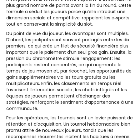
plus grand nombre de points avant la fin du round. Cette
formule a séduit les joueurs parce qu’elle introduit une
dimension sociale et compétitive, rappelant les e‑sports
tout en conservant la simplicité du slot.
Du point de vue du joueur, les avantages sont multiples.
D’abord, les jackpots sont souvent partagés entre les dix
premiers, ce qui crée un filet de sécurité financière plus
important que le paiement d’un seul gros gain. Ensuite, la
pression du chronomètre stimule l’engagement : les
participants restent concentrés, ce qui augmente le
temps de jeu moyen et, par ricochet, les opportunités de
gains supplémentaires via les tours gratuits ou les
multiplicateurs. Enfin, les classements en temps réel
favorisent l’interaction sociale ; les chats intégrés et les
équipes de joueurs permettent d’échanger des
stratégies, renforçant le sentiment d’appartenance à une
communauté.
Pour les opérateurs, les tournois sont un levier puissant de
rétention et d’acquisition. Un tournoi hebdomadaire bien
promu attire de nouveaux joueurs, tandis que les
récompenses récurrentes incitent les habitués à revenir.