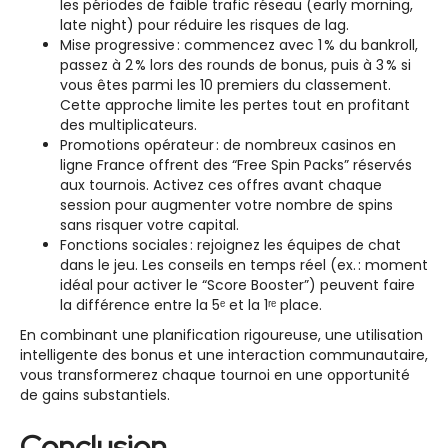
les périodes de faible trafic réseau (early morning,
late night) pour réduire les risques de lag.
Mise progressive : commencez avec 1 % du bankroll,
passez à 2 % lors des rounds de bonus, puis à 3 % si
vous êtes parmi les 10 premiers du classement.
Cette approche limite les pertes tout en profitant
des multiplicateurs.
Promotions opérateur : de nombreux casinos en
ligne France offrent des “Free Spin Packs” réservés
aux tournois. Activez ces offres avant chaque
session pour augmenter votre nombre de spins
sans risquer votre capital.
Fonctions sociales : rejoignez les équipes de chat
dans le jeu. Les conseils en temps réel (ex. : moment
idéal pour activer le “Score Booster”) peuvent faire
la différence entre la 5ᵉ et la 1ʳᵉ place.
En combinant une planification rigoureuse, une utilisation
intelligente des bonus et une interaction communautaire,
vous transformerez chaque tournoi en une opportunité
de gains substantiels.
Conclusion