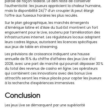
parole de façon réaliste. Le défi reste de conserver
l’authenticité : les joueurs apprécient la chaleur humaine,
mais la disponibilité 24/7 d’un croupier IA peut élargir
l’offre aux fuseaux horaires les plus reculés.
Sur le plan géographique, les marchés émergents
d’Amérique latine et d’Asie du Sud‑Est montrent un fort
engouement pour le Live, soutenu par l’amélioration des
infrastructures internet. Les régulateurs locaux adaptent
leurs cadres légaux, autorisant les licences spécifiques
aux jeux de table en streaming.
Les prévisions de croissance indiquent une hausse
annuelle de 15 % du chiffre d’affaires des jeux Live d’ici
2028, avec une part de marché qui pourrait dépasser 30 %
du total des revenus de casino en ligne. Les opérateurs
qui combinent ces innovations avec des bonus Live
attractifs seront les mieux placés pour capter les joueurs
à la recherche d’expériences immersives.
Conclusion
Les jeux Live se démarquent par une supériorité