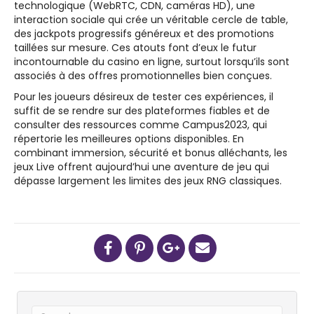
technologique (WebRTC, CDN, caméras HD), une
interaction sociale qui crée un véritable cercle de table,
des jackpots progressifs généreux et des promotions
taillées sur mesure. Ces atouts font d’eux le futur
incontournable du casino en ligne, surtout lorsqu’ils sont
associés à des offres promotionnelles bien conçues.
Pour les joueurs désireux de tester ces expériences, il
suffit de se rendre sur des plateformes fiables et de
consulter des ressources comme Campus2023, qui
répertorie les meilleures options disponibles. En
combinant immersion, sécurité et bonus alléchants, les
jeux Live offrent aujourd’hui une aventure de jeu qui
dépasse largement les limites des jeux RNG classiques.