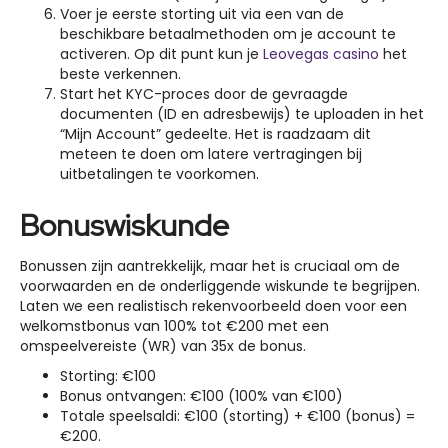
Voer je eerste storting uit via een van de
beschikbare betaalmethoden om je account te
activeren. Op dit punt kun je
Leovegas casino
het
beste verkennen.
Start het KYC-proces door de gevraagde
documenten (ID en adresbewijs) te uploaden in het
“Mijn Account” gedeelte. Het is raadzaam dit
meteen te doen om latere vertragingen bij
uitbetalingen te voorkomen.
Bonuswiskunde
Bonussen zijn aantrekkelijk, maar het is cruciaal om de
voorwaarden en de onderliggende wiskunde te begrijpen.
Laten we een realistisch rekenvoorbeeld doen voor een
welkomstbonus van 100% tot €200 met een
omspeelvereiste (WR) van 35x de bonus.
Storting: €100
Bonus ontvangen: €100 (100% van €100)
Totale speelsaldi: €100 (storting) + €100 (bonus) =
€200.