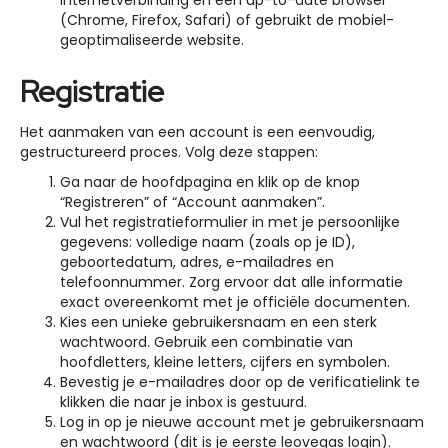
internetverbinding en een up-to-date browser
(Chrome, Firefox, Safari) of gebruikt de mobiel-
geoptimaliseerde website.
Registratie
Het aanmaken van een account is een eenvoudig,
gestructureerd proces. Volg deze stappen:
Ga naar de hoofdpagina en klik op de knop
“Registreren” of “Account aanmaken”.
Vul het registratieformulier in met je persoonlijke
gegevens: volledige naam (zoals op je ID),
geboortedatum, adres, e-mailadres en
telefoonnummer. Zorg ervoor dat alle informatie
exact overeenkomt met je officiële documenten.
Kies een unieke gebruikersnaam en een sterk
wachtwoord. Gebruik een combinatie van
hoofdletters, kleine letters, cijfers en symbolen.
Bevestig je e-mailadres door op de verificatielink te
klikken die naar je inbox is gestuurd.
Log in op je nieuwe account met je gebruikersnaam
en wachtwoord (dit is je eerste leovegas login).