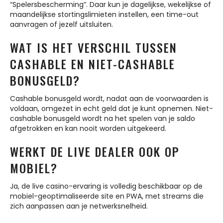
“Spelersbescherming”. Daar kun je dagelijkse, wekelijkse of
maandelijkse stortingslimieten instellen, een time-out
aanvragen of jezelf uitsluiten.
WAT IS HET VERSCHIL TUSSEN
CASHABLE EN NIET-CASHABLE
BONUSGELD?
Cashable bonusgeld wordt, nadat aan de voorwaarden is
voldaan, omgezet in echt geld dat je kunt opnemen. Niet-
cashable bonusgeld wordt na het spelen van je saldo
afgetrokken en kan nooit worden uitgekeerd.
WERKT DE LIVE DEALER OOK OP
MOBIEL?
Ja, de live casino-ervaring is volledig beschikbaar op de
mobiel-geoptimaliseerde site en PWA, met streams die
zich aanpassen aan je netwerksnelheid.