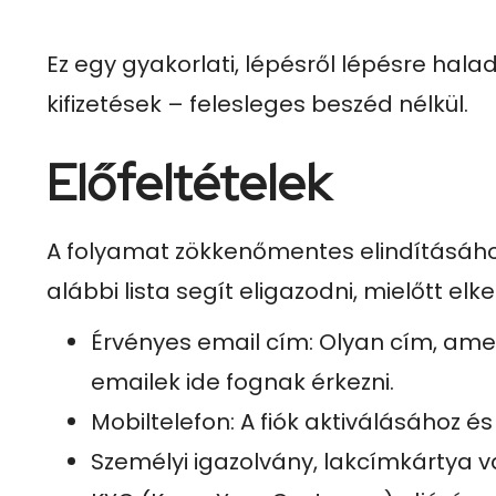
Ez egy gyakorlati, lépésről lépésre halad
kifizetések – felesleges beszéd nélkül.
Előfeltételek
A folyamat zökkenőmentes elindításáho
alábbi lista segít eligazodni, mielőtt elk
Érvényes email cím: Olyan cím, amel
emailek ide fognak érkezni.
Mobiltelefon: A fiók aktiválásához és
Személyi igazolvány, lakcímkártya 