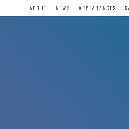
ABOUT
NEWS
APPEARANCES
C