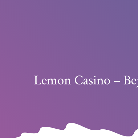
Lemon Casino – Bej