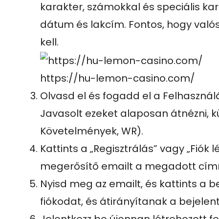
karakter, számokkal és speciális kara
dátum és lakcím. Fontos, hogy valós
kell.
https://hu-lemon-casino.com/
Olvasd el és fogadd el a Felhasználá
Javasolt ezeket alaposan átnézni, k
Követelmények, WR).
Kattints a „Regisztrálás” vagy „Fiók
megerősítő emailt a megadott címr
Nyisd meg az emailt, és kattints a b
fiókodat, és átirányítanak a bejelent
Jelentkezz be újonnan létrehozott f