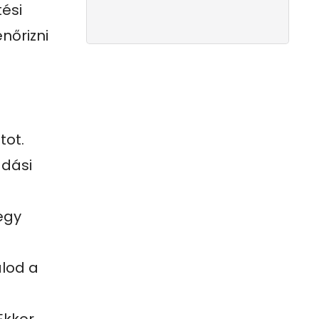
tési
nőrizni
tot.
adási
egy
álod a
Ekkor