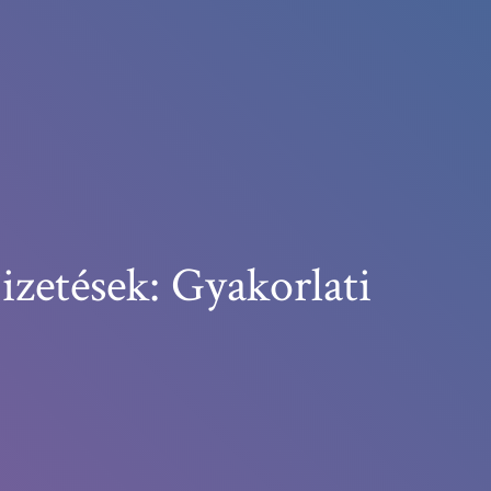
zetések: Gyakorlati