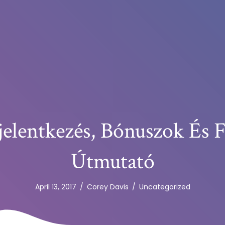
elentkezés, Bónuszok És Fi
Útmutató
April 13, 2017
/
Corey Davis
/
Uncategorized