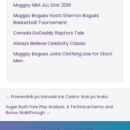
Muggsy NBA ALL Star 2019
Muggsy Bogues hosts Sherron Bogues
Basketball Tournament
Canada GoDaddy Raptors Tale
Always Believe Celebrity Classic
Muggsy Bogues Joins Clothing Line for Short
Men
Post
← Przewodnik po bonusie Ice Casino: krok po kroku
Sugar Rush Free Play Analysis: A Technical Demo and
navigation
Bonus Walkthrough →