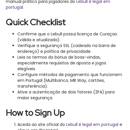
manual prático para jogadores do
Lebull é legal em
portugal
.
Quick Checklist
Confirme que o Lebull possui licença de Curaçao
(válida e atualizada).
Verifique a segurança SSL (cadeado na barra de
endereço) e política de privacidade.
Leia os termos do bónus de boas-vindas,
especialmente requisitos de aposta e jogos
elegíveis.
Configure métodos de pagamento que funcionem
em Portugal (Multibanco, MB Way, cartões,
transferência).
Ative a autenticação de dois fatores (2FA) para
maior segurança.
How to Sign Up
Aceda ao site oficial do
Lebull é legal em portugal
e