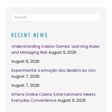
RECENT NEWS
Understanding Casino Games: Learning Rules
and Managing Risk
August 9, 2026
August 8, 2026
Experimente a emoção dos dealers ao vivo
August 7, 2026
August 7, 2026
Where Online Casino Entertainment Meets
Everyday Convenience
August 6, 2026