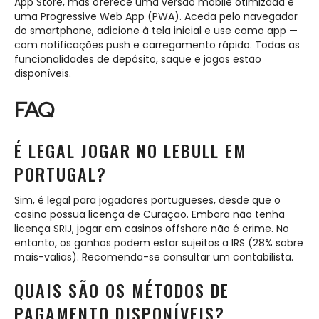
App Store, mas oferece uma versão mobile otimizada e
uma Progressive Web App (PWA). Aceda pelo navegador
do smartphone, adicione à tela inicial e use como app —
com notificações push e carregamento rápido. Todas as
funcionalidades de depósito, saque e jogos estão
disponíveis.
FAQ
É LEGAL JOGAR NO LEBULL EM
PORTUGAL?
Sim, é legal para jogadores portugueses, desde que o
casino possua licença de Curaçao. Embora não tenha
licença SRIJ, jogar em casinos offshore não é crime. No
entanto, os ganhos podem estar sujeitos a IRS (28% sobre
mais-valias). Recomenda-se consultar um contabilista.
QUAIS SÃO OS MÉTODOS DE
PAGAMENTO DISPONÍVEIS?