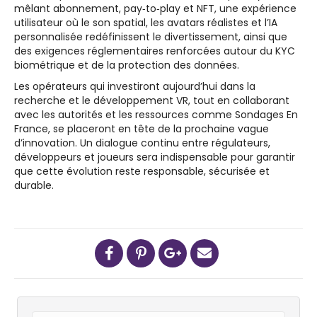
mêlant abonnement, pay‑to‑play et NFT, une expérience
utilisateur où le son spatial, les avatars réalistes et l’IA
personnalisée redéfinissent le divertissement, ainsi que
des exigences réglementaires renforcées autour du KYC
biométrique et de la protection des données.
Les opérateurs qui investiront aujourd’hui dans la
recherche et le développement VR, tout en collaborant
avec les autorités et les ressources comme Sondages En
France, se placeront en tête de la prochaine vague
d’innovation. Un dialogue continu entre régulateurs,
développeurs et joueurs sera indispensable pour garantir
que cette évolution reste responsable, sécurisée et
durable.