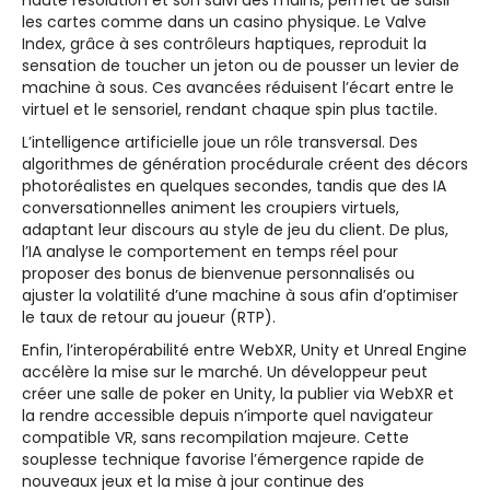
les cartes comme dans un casino physique. Le Valve
Index, grâce à ses contrôleurs haptiques, reproduit la
sensation de toucher un jeton ou de pousser un levier de
machine à sous. Ces avancées réduisent l’écart entre le
virtuel et le sensoriel, rendant chaque spin plus tactile.
L’intelligence artificielle joue un rôle transversal. Des
algorithmes de génération procédurale créent des décors
photoréalistes en quelques secondes, tandis que des IA
conversationnelles animent les croupiers virtuels,
adaptant leur discours au style de jeu du client. De plus,
l’IA analyse le comportement en temps réel pour
proposer des bonus de bienvenue personnalisés ou
ajuster la volatilité d’une machine à sous afin d’optimiser
le taux de retour au joueur (RTP).
Enfin, l’interopérabilité entre WebXR, Unity et Unreal Engine
accélère la mise sur le marché. Un développeur peut
créer une salle de poker en Unity, la publier via WebXR et
la rendre accessible depuis n’importe quel navigateur
compatible VR, sans recompilation majeure. Cette
souplesse technique favorise l’émergence rapide de
nouveaux jeux et la mise à jour continue des