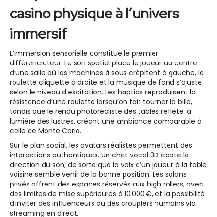
casino physique à l’univers
immersif
L’immersion sensorielle constitue le premier
différenciateur. Le son spatial place le joueur au centre
d’une salle où les machines à sous crépitent à gauche, le
roulette cliquette à droite et la musique de fond s’ajuste
selon le niveau d’excitation. Les haptics reproduisent la
résistance d’une roulette lorsqu’on fait tourner la bille,
tandis que le rendu photoréaliste des tables reflète la
lumière des lustres, créant une ambiance comparable à
celle de Monte Carlo.
Sur le plan social, les avatars réalistes permettent des
interactions authentiques. Un chat vocal 3D capte la
direction du son, de sorte que la voix d’un joueur à la table
voisine semble venir de la bonne position. Les salons
privés offrent des espaces réservés aux high rollers, avec
des limites de mise supérieures à 10 000 €, et la possibilité
d’inviter des influenceurs ou des croupiers humains via
streaming en direct.