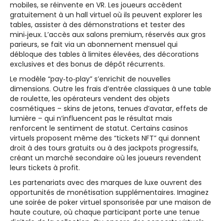
mobiles, se réinvente en VR. Les joueurs accèdent
gratuitement à un hall virtuel où ils peuvent explorer les
tables, assister à des démonstrations et tester des
mini‑jeux. L’accès aux salons premium, réservés aux gros
parieurs, se fait via un abonnement mensuel qui
débloque des tables à limites élevées, des décorations
exclusives et des bonus de dépôt récurrents.
Le modèle “pay‑to‑play” s’enrichit de nouvelles
dimensions. Outre les frais d’entrée classiques à une table
de roulette, les opérateurs vendent des objets
cosmétiques – skins de jetons, tenues d’avatar, effets de
lumière – qui n’influencent pas le résultat mais
renforcent le sentiment de statut. Certains casinos
virtuels proposent même des “tickets NFT” qui donnent
droit à des tours gratuits ou à des jackpots progressifs,
créant un marché secondaire où les joueurs revendent
leurs tickets à profit.
Les partenariats avec des marques de luxe ouvrent des
opportunités de monétisation supplémentaires. Imaginez
une soirée de poker virtuel sponsorisée par une maison de
haute couture, où chaque participant porte une tenue