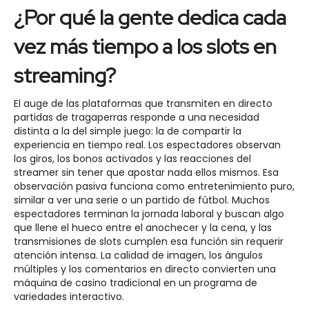
¿Por qué la gente dedica cada
vez más tiempo a los slots en
streaming?
El auge de las plataformas que transmiten en directo
partidas de tragaperras responde a una necesidad
distinta a la del simple juego: la de compartir la
experiencia en tiempo real. Los espectadores observan
los giros, los bonos activados y las reacciones del
streamer sin tener que apostar nada ellos mismos. Esa
observación pasiva funciona como entretenimiento puro,
similar a ver una serie o un partido de fútbol. Muchos
espectadores terminan la jornada laboral y buscan algo
que llene el hueco entre el anochecer y la cena, y las
transmisiones de slots cumplen esa función sin requerir
atención intensa. La calidad de imagen, los ángulos
múltiples y los comentarios en directo convierten una
máquina de casino tradicional en un programa de
variedades interactivo.