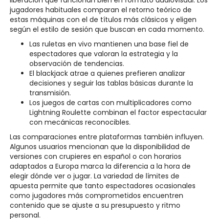
liberación que funcionan bien en formato audiovisual. Los
jugadores habituales comparan el retorno teórico de
estas máquinas con el de títulos más clásicos y eligen
según el estilo de sesión que buscan en cada momento.
Las ruletas en vivo mantienen una base fiel de
espectadores que valoran la estrategia y la
observación de tendencias.
El blackjack atrae a quienes prefieren analizar
decisiones y seguir las tablas básicas durante la
transmisión.
Los juegos de cartas con multiplicadores como
Lightning Roulette combinan el factor espectacular
con mecánicas reconocibles.
Las comparaciones entre plataformas también influyen.
Algunos usuarios mencionan que la disponibilidad de
versiones con crupieres en español o con horarios
adaptados a Europa marca la diferencia a la hora de
elegir dónde ver o jugar. La variedad de límites de
apuesta permite que tanto espectadores ocasionales
como jugadores más comprometidos encuentren
contenido que se ajuste a su presupuesto y ritmo
personal.