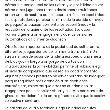
de una crupier que interactúa directamente con la
cámara, el sonido real de las fichas y la posibilidad de ver
cómo otros jugadores toman decisiones simultáneas
crean una atmósfera que se acerca más a un local físico.
Los espectadores perciben el ritmo de la partida a través
de pequeñas pausas, comentarios espontáneos y la
reacción del crupier ante los resultados. Esa capa
humana genera un engagement que las versiones
automáticas difícilmente alcanzan.
Otro factor importante es la posibilidad de saltar entre
diferentes juegos dentro de la misma transmisión. Un
streamer puede pasar de la ruleta europea a una mesa
de blackjack y luego a un juego de cartas con
multiplicadores. Esta flexibilidad permite al público elegir
el nivel de complejidad que desea en cada momento.
Algunas personas prefieren observar partidas de blackjack
porque requieren más atención a las decisiones
estratégicas, mientras que otras se quedan con las
tragaperras por la sencillez visual y el ritmo constante de
giros. La transición fluida entre géneros evita que la sesión
se vuelva monótona.
La calidad del audio también juega un papel decisivo.