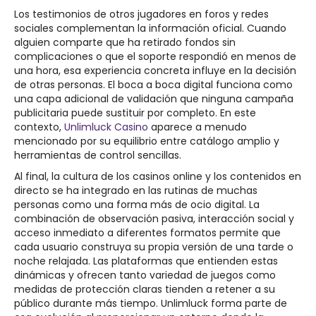
Los testimonios de otros jugadores en foros y redes
sociales complementan la información oficial. Cuando
alguien comparte que ha retirado fondos sin
complicaciones o que el soporte respondió en menos de
una hora, esa experiencia concreta influye en la decisión
de otras personas. El boca a boca digital funciona como
una capa adicional de validación que ninguna campaña
publicitaria puede sustituir por completo. En este
contexto,
Unlimluck Casino
aparece a menudo
mencionado por su equilibrio entre catálogo amplio y
herramientas de control sencillas.
Al final, la cultura de los casinos online y los contenidos en
directo se ha integrado en las rutinas de muchas
personas como una forma más de ocio digital. La
combinación de observación pasiva, interacción social y
acceso inmediato a diferentes formatos permite que
cada usuario construya su propia versión de una tarde o
noche relajada. Las plataformas que entienden estas
dinámicas y ofrecen tanto variedad de juegos como
medidas de protección claras tienden a retener a su
público durante más tiempo. Unlimluck forma parte de