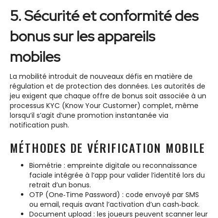
5. Sécurité et conformité des
bonus sur les appareils
mobiles
La mobilité introduit de nouveaux défis en matière de
régulation et de protection des données. Les autorités de
jeu exigent que chaque offre de bonus soit associée à un
processus KYC (Know Your Customer) complet, même
lorsqu’il s’agit d’une promotion instantanée via
notification push.
MÉTHODES DE VÉRIFICATION MOBILE
Biométrie : empreinte digitale ou reconnaissance
faciale intégrée à l’app pour valider l’identité lors du
retrait d’un bonus.
OTP (One‑Time Password) : code envoyé par SMS
ou email, requis avant l’activation d’un cash‑back.
Document upload : les joueurs peuvent scanner leur