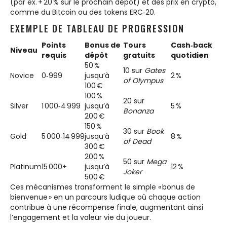
(par ex. + 20 % sur le prochain dépôt) et des prix en crypto,
comme du Bitcoin ou des tokens ERC‑20.
EXEMPLE DE TABLEAU DE PROGRESSION
Points
Bonus de
Tours
Cash‑back
Niveau
requis
dépôt
gratuits
quotidien
50 %
10 sur
Gates
Novice
0‑999
jusqu’à
2 %
of Olympus
100 €
100 %
20 sur
Silver
1 000‑4 999
jusqu’à
5 %
Bonanza
200 €
150 %
30 sur
Book
Gold
5 000‑14 999
jusqu’à
8 %
of Dead
300 €
200 %
50 sur
Mega
Platinum
15 000+
jusqu’à
12 %
Joker
500 €
Ces mécanismes transforment le simple « bonus de
bienvenue » en un parcours ludique où chaque action
contribue à une récompense finale, augmentant ainsi
l’engagement et la valeur vie du joueur.