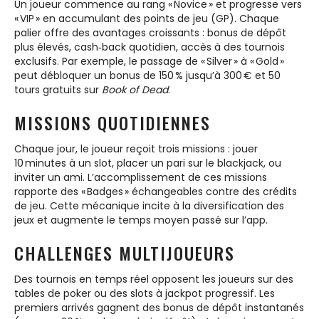
Un joueur commence au rang « Novice » et progresse vers
« VIP » en accumulant des points de jeu (GP). Chaque
palier offre des avantages croissants : bonus de dépôt
plus élevés, cash‑back quotidien, accès à des tournois
exclusifs. Par exemple, le passage de « Silver » à « Gold »
peut débloquer un bonus de 150 % jusqu’à 300 € et 50
tours gratuits sur
Book of Dead
.
MISSIONS QUOTIDIENNES
Chaque jour, le joueur reçoit trois missions : jouer
10 minutes à un slot, placer un pari sur le blackjack, ou
inviter un ami. L’accomplissement de ces missions
rapporte des « Badges » échangeables contre des crédits
de jeu. Cette mécanique incite à la diversification des
jeux et augmente le temps moyen passé sur l’app.
CHALLENGES MULTIJOUEURS
Des tournois en temps réel opposent les joueurs sur des
tables de poker ou des slots à jackpot progressif. Les
premiers arrivés gagnent des bonus de dépôt instantanés