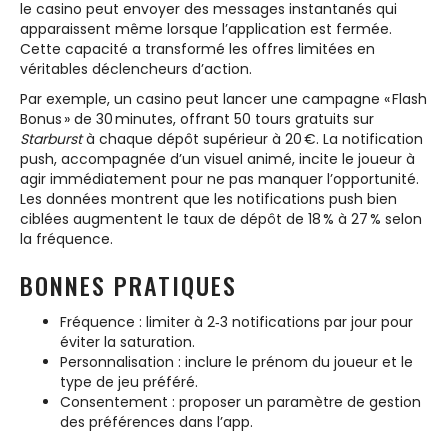
le casino peut envoyer des messages instantanés qui
apparaissent même lorsque l’application est fermée.
Cette capacité a transformé les offres limitées en
véritables déclencheurs d’action.
Par exemple, un casino peut lancer une campagne « Flash
Bonus » de 30 minutes, offrant 50 tours gratuits sur
Starburst
à chaque dépôt supérieur à 20 €. La notification
push, accompagnée d’un visuel animé, incite le joueur à
agir immédiatement pour ne pas manquer l’opportunité.
Les données montrent que les notifications push bien
ciblées augmentent le taux de dépôt de 18 % à 27 % selon
la fréquence.
BONNES PRATIQUES
Fréquence : limiter à 2‑3 notifications par jour pour
éviter la saturation.
Personnalisation : inclure le prénom du joueur et le
type de jeu préféré.
Consentement : proposer un paramètre de gestion
des préférences dans l’app.