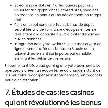
Streaming de slots en 4K : les joueurs pourront
visualiser des graphismes ultra‑réalistes, avec des
animations de bonus qui se déclenchent en temps
réel.
Paris en direct sur e‑sports : les bonus de dépôt
seront liés à la performance d’équipes en temps
réel, grâce à la capacité du 5G à traiter d’énormes
flux de données.
Intégration de crypto‑wallets : les casinos crypto en
ligne pourront offrir des bonus en Bitcoin ou en
tokens directement sur le portefeuille mobile,
éliminant les délais de conversion.
En combinant 5G, cloud gaming et crypto‑payments, les
opérateurs créent un écosystème où chaque instant de
jeu peut être récompensé instantanément, renforçant la
boucle de rétention.
7. Études de cas : les casinos
qui ont révolutionné les bonus