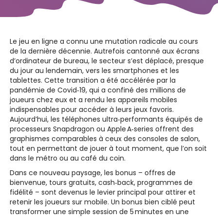
Le jeu en ligne a connu une mutation radicale au cours
de la dernière décennie. Autrefois cantonné aux écrans
d’ordinateur de bureau, le secteur s’est déplacé, presque
du jour au lendemain, vers les smartphones et les
tablettes. Cette transition a été accélérée par la
pandémie de Covid‑19, qui a confiné des millions de
joueurs chez eux et a rendu les appareils mobiles
indispensables pour accéder à leurs jeux favoris.
Aujourd’hui, les téléphones ultra‑performants équipés de
processeurs Snapdragon ou Apple A‑series offrent des
graphismes comparables à ceux des consoles de salon,
tout en permettant de jouer à tout moment, que l’on soit
dans le métro ou au café du coin.
Dans ce nouveau paysage, les bonus – offres de
bienvenue, tours gratuits, cash‑back, programmes de
fidélité – sont devenus le levier principal pour attirer et
retenir les joueurs sur mobile. Un bonus bien ciblé peut
transformer une simple session de 5 minutes en une