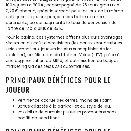
100 % jusqu’à 200 €, accompagné de 25 tours gratuits à
0,20 € chacun, spécifiquement pour les jeux de la même
catégorie. Le joueur perçoit alors l’offre comme
pertinente, ce qui augmente le taux de conversion de
l’offre de 12 % à plus de 35 %.
Pour le casino, ces systèmes offrent plusieurs avantages :
réduction du coût d’acquisition (les bonus sont attribués
uniquement aux joueurs les plus susceptibles de les
exploiter), amélioration du Lifetime Value (LTV) grâce à
une augmentation du ARPU, et optimisation du budget
marketing via des tests A/B automatisés.
PRINCIPAUX BÉNÉFICES POUR LE
JOUEUR
Pertinence accrue des offres, moins de spam.
Bonus adaptés à la bankroll et au style de jeu.
Possibilité de cumuler plusieurs promotions sans
conflit de conditions.