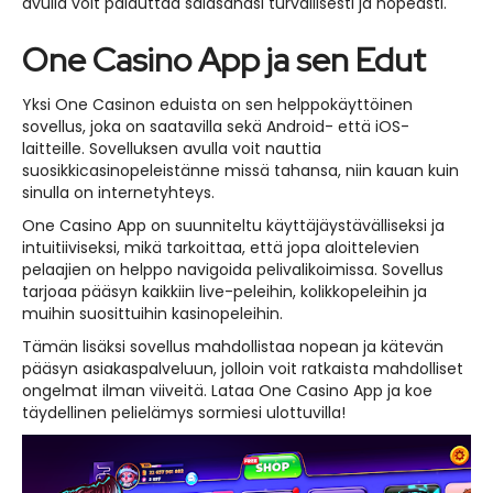
avulla voit palauttaa salasanasi turvallisesti ja nopeasti.
One Casino App ja sen Edut
Yksi One Casinon eduista on sen helppokäyttöinen
sovellus, joka on saatavilla sekä Android- että iOS-
laitteille. Sovelluksen avulla voit nauttia
suosikkicasinopeleistänne missä tahansa, niin kauan kuin
sinulla on internetyhteys.
One Casino App on suunniteltu käyttäjäystävälliseksi ja
intuitiiviseksi, mikä tarkoittaa, että jopa aloittelevien
pelaajien on helppo navigoida pelivalikoimissa. Sovellus
tarjoaa pääsyn kaikkiin live-peleihin, kolikkopeleihin ja
muihin suosittuihin kasinopeleihin.
Tämän lisäksi sovellus mahdollistaa nopean ja kätevän
pääsyn asiakaspalveluun, jolloin voit ratkaista mahdolliset
ongelmat ilman viiveitä. Lataa One Casino App ja koe
täydellinen pelielämys sormiesi ulottuvilla!