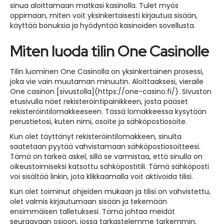
sinua aloittamaan matkasi kasinolla. Tulet myös
oppimaan, miten voit yksinkertaisesti kirjautua sisään,
käyttää bonuksia ja hyödyntää kasinoiden sovellusta.
Miten luoda tilin One Casinolle
Tilin luominen One Casinolla on yksinkertainen prosessi,
joka vie vain muutaman minuutin. Aloittaaksesi, vieraile
One casinon [sivustolla](https://one-casino.fi/). Sivuston
etusivulla näet rekisteröintipainikkeen, josta pääset
rekisteröintilomakkeeseen. Tässä lomakkeessa kysytään
perustietosi, kuten nimi, osoite ja sähköpostiosoite.
Kun olet täyttänyt rekisteröintilomakkeen, sinulta
saatetaan pyytää vahvistamaan sähköpostiosoitteesi.
Tämä on tärkeä askel, sillä se varmistaa, että sinulla on
oikeustoimiseksi katsottu sähköpostitili. Tämä sähköposti
voi sisältää linkin, jota klikkaamalla voit aktivoida tilisi.
Kun olet toiminut ohjeiden mukaan ja tilisi on vahvistettu,
olet valmis kirjautumaan sisään ja tekemään
ensimmäisen talletuksesi. Tämä johtaa meidät
seuraavaan osioon, jossa tarkastelemme tarkemmin,