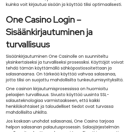
kuinka voit kirjautua sisään ja käyttää tilisi optimaalisesti.
One Casino Login –
Sisäänkirjautuminen ja
turvallisuus
Sisäänkirjautuminen One Casinolle on suunniteltu
yksinkertaiseksi ja turvalliseksi prosessiksi. Käyttäjät voivat
tehdä tämän käyttämällä sähköpostiosoitettaan ja
salasanaansa. On tärkeää käyttää vahvaa salasanaa,
jotta tilisi on suojattu mahdollisilta tunkeutumisyrityksiltä.
One casinon kirjautumisprosessissa on huomioitu
pelaajien turvallisuus. Sivusto käyttää uusinta SSL-
salausteknologiaa varmistaakseen, että kaikki
henkilökohtaiset ja taloudelliset tiedot ovat turvassa
mahdollisilta uhkilta.
Jos koskaan unohdat salasanasi, One Casino tarjoaa
helpon salasanan palautusprosessin. Salaojärjestelmän