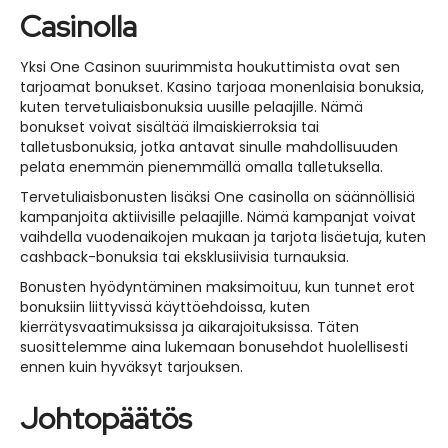
Casinolla
Yksi One Casinon suurimmista houkuttimista ovat sen
tarjoamat bonukset. Kasino tarjoaa monenlaisia bonuksia,
kuten tervetuliaisbonuksia uusille pelaajille. Nämä
bonukset voivat sisältää ilmaiskierroksia tai
talletusbonuksia, jotka antavat sinulle mahdollisuuden
pelata enemmän pienemmällä omalla talletuksella.
Tervetuliaisbonusten lisäksi One casinolla on säännöllisiä
kampanjoita aktiivisille pelaajille. Nämä kampanjat voivat
vaihdella vuodenaikojen mukaan ja tarjota lisäetuja, kuten
cashback-bonuksia tai eksklusiivisia turnauksia.
Bonusten hyödyntäminen maksimoituu, kun tunnet erot
bonuksiin liittyvissä käyttöehdoissa, kuten
kierrätysvaatimuksissa ja aikarajoituksissa. Täten
suosittelemme aina lukemaan bonusehdot huolellisesti
ennen kuin hyväksyt tarjouksen.
Johtopäätös