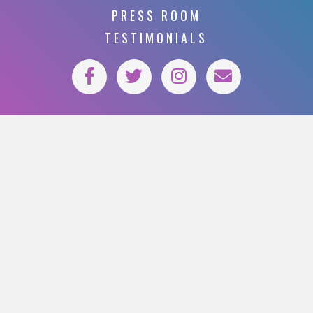
PRESS ROOM
TESTIMONIALS
BOOK MUGGSY
Have questions or having an event? I’m
available for various business
opportunities that can include, but are
not limited to; motivational keynote
speaking engagements, personal
appearances, endorsements of
products, and memorabilia autograph
signing events.