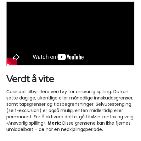
Verdt å vite
Casinoet tilbyr flere verktøy for ansvarlig spilling: Du kan
sette daglige, ukentlige eller månedlige innskuddsgrenser,
samt tapsgrenser og tidsbegrensninger. Selvutestenging
(self-exclusion) er også mulig, enten midlertidig eller
permanent. For å aktivere dette, gå til «Min konto» og velg
«Ansvarlig spilling».
Merk:
Disse grensene kan ikke fjernes
umiddelbart – de har en nedkjølingsperiode.