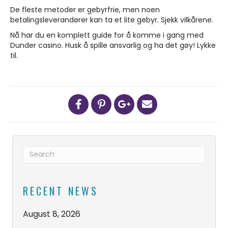
De fleste metoder er gebyrfrie, men noen
betalingsleverandører kan ta et lite gebyr. Sjekk vilkårene.
Nå har du en komplett guide for å komme i gang med
Dunder casino. Husk å spille ansvarlig og ha det gøy! Lykke
til.
RECENT NEWS
August 8, 2026