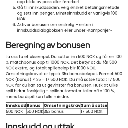
opp bilde av pass eller førerkort.
Gå til innskuddssiden, velg ønsket betalingsmetode
og sett inn penger. Minsteinnskudd er vanligvis 100
NOK.
Aktiver bonusen om ønskelig – enten i
innskuddsdialogboksen eller under «Kampanjer».
Beregning av bonusen
La oss ta et eksempel: Du setter inn 500 NOK og får en 100
% matchbonus opp til 1000 NOK. Det betyr at du får 500
NOK ekstra, og totalt spillebeløp blir 1000 NOK.
Omsetningskravet er typisk 35x bonusbeløpet. Formel: 500
NOK (bonus) × 35 = 17 500 NOK. Du må satse totalt 17 500
NOK før du kan ta ut gevinster fra bonusen. Husk at ulike
spill bidrar forskjellig – spilleautomater teller ofte 100 %,
mens bordspill kan telle mindre.
Innskudd
Bonus
Omsetningskrav
Sum å satse
500 NOK
500 NOK
35x bonus
17 500 NOK
Innskudd og uttak