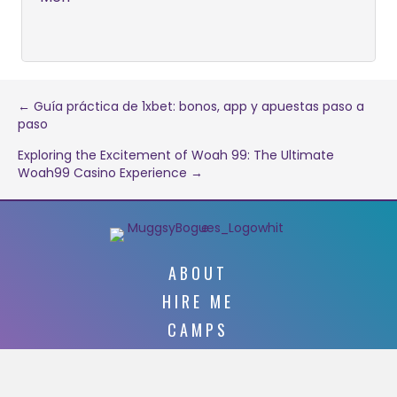
Post
← Guía práctica de 1xbet: bonos, app y apuestas paso a
paso
navigation
Exploring the Excitement of Woah 99: The Ultimate
Woah99 Casino Experience →
ABOUT
HIRE ME
CAMPS
MERCHANDISE
NEWS