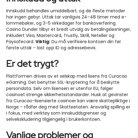
Innskudd behandles umiddelbart, og de fleste metoder
har ingen gebyr. Uttak tar vanligvis 24–48 timer med e-
lommebøker, og 3–5 virkedager for bankoverføring.
Casino Dunder tilbyr et bredt utvalg av betalingsløsninger,
inkludert Visa, Mastercard, Trustly, Skrill, Neteller og
Paysafecard.
Viktig:
Du må verifisere kontoen din før
første uttak – last opp ID og adressebevis.
Er det trygt?
Plattformen drives av et selskap med lisens fra Curacao
eGaming. Det benytter SSL-kryptering for å beskytte
persondata. Selv om lisensen er utenfor EU, følger
casinoet strenge sikkerhetsstandarder. Husk at gevinster
fra Curacao-lisensierte casinoer kan være skattepliktige i
Norge – rådfør deg med Skatteetaten. Ansvarlig spilling er
i fokus, med verktøy som innskuddsgrenser og
selvekskludering tilgjengelig i brukerkontoen.
Vanlige problemer og