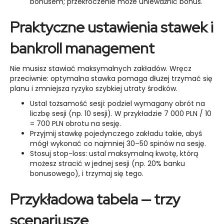
bonusem; przekroczenie może unieważnić bonus.
Praktyczne ustawienia stawek i
bankroll management
Nie musisz stawiać maksymalnych zakładów. Wręcz
przeciwnie: optymalna stawka pomaga dłużej trzymać się
planu i zmniejsza ryzyko szybkiej utraty środków.
Ustal tożsamość sesji: podziel wymagany obrót na
liczbę sesji (np. 10 sesji). W przykładzie 7 000 PLN / 10
= 700 PLN obrotu na sesję.
Przyjmij stawkę pojedynczego zakładu takie, abyś
mógł wykonać co najmniej 30–50 spinów na sesję.
Stosuj stop-loss: ustal maksymalną kwotę, którą
możesz stracić w jednej sesji (np. 20% banku
bonusowego), i trzymaj się tego.
Przykładowa tabela — trzy
scenariusze