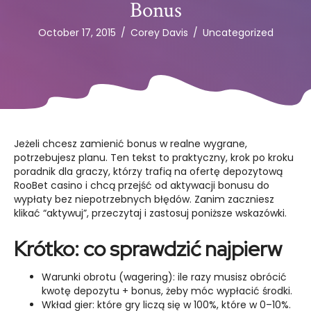
Bonus
October 17, 2015
/
Corey Davis
/
Uncategorized
Jeżeli chcesz zamienić bonus w realne wygrane,
potrzebujesz planu. Ten tekst to praktyczny, krok po kroku
poradnik dla graczy, którzy trafią na ofertę depozytową
RooBet casino i chcą przejść od aktywacji bonusu do
wypłaty bez niepotrzebnych błędów. Zanim zaczniesz
klikać “aktywuj”, przeczytaj i zastosuj poniższe wskazówki.
Krótko: co sprawdzić najpierw
Warunki obrotu (wagering): ile razy musisz obrócić
kwotę depozytu + bonus, żeby móc wypłacić środki.
Wkład gier: które gry liczą się w 100%, które w 0–10%.