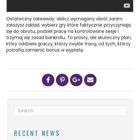
Ostateczny takeaway: oblicz wymagany obrót zanim
założysz zakład, wybierz gry które faktycznie przyczyniają
się do obrotu, podziel pracę na kontrolowane sesje i
trzymaj się zasad bankrollu. To prosty, ale skuteczny plan,
który oddziela graczy, którzy zwykle tracą, od tych, którzy
potrafią zamienić bonus w wypłatę.
RECENT NEWS