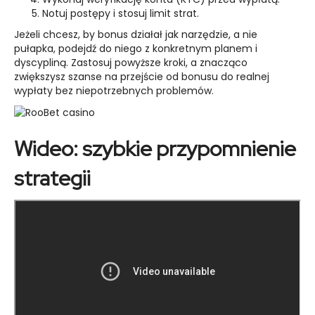
Notuj postępy i stosuj limit strat.
Jeżeli chcesz, by bonus działał jak narzędzie, a nie
pułapka, podejdź do niego z konkretnym planem i
dyscypliną. Zastosuj powyższe kroki, a znacząco
zwiększysz szanse na przejście od bonusu do realnej
wypłaty bez niepotrzebnych problemów.
Wideo: szybkie przypomnienie
strategii