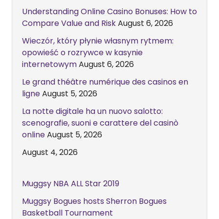
Understanding Online Casino Bonuses: How to
Compare Value and Risk
August 6, 2026
Wieczór, który płynie własnym rytmem:
opowieść o rozrywce w kasynie
internetowym
August 6, 2026
Le grand théâtre numérique des casinos en
ligne
August 5, 2026
La notte digitale ha un nuovo salotto:
scenografie, suoni e carattere del casinò
online
August 5, 2026
August 4, 2026
Muggsy NBA ALL Star 2019
Muggsy Bogues hosts Sherron Bogues
Basketball Tournament