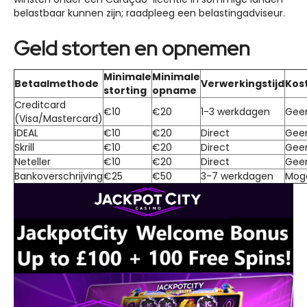
belastbaar kunnen zijn; raadpleeg een belastingadviseur.
Geld storten en opnemen
Minimale
Minimale
Betaalmethode
Verwerkingstijd
Kos
storting
opname
Creditcard
€10
€20
1-3 werkdagen
Gee
(Visa/Mastercard)
iDEAL
€10
€20
Direct
Gee
Skrill
€10
€20
Direct
Gee
Neteller
€10
€20
Direct
Gee
Bankoverschrijving
€25
€50
3-7 werkdagen
Moge