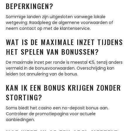
BEPERKINGEN?
Sommige landen zijn uitgesloten vanwege lokale
wetgeving. Raadpleeg de algemene voorwaarden of
neem contact op met de klantenservice.
WAT IS DE MAXIMALE INZET TIJDENS
HET SPELEN VAN BONUSSEN?
De maximale inzet per ronde is meestal €5, tenzij anders
vermeld in de bonusvoorwaarden. Overschrijding kan
leiden tot annulering van de bonus.
KAN IK EEN BONUS KRIJGEN ZONDER
STORTING?
Soms biedt het casino een no-deposit bonus aan.
Controleer de promotiepagina voor actuele
aanbiedingen.