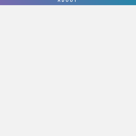
HIRE ME
CAMPS
MERCHANDISE
NEWS
PRESS ROOM
TESTIMONIALS
BOOK MUGGSY
Have questions or having an event? I’m
available for various business
opportunities that can include, but are