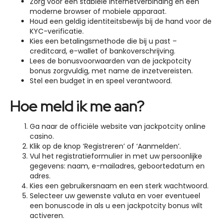
Zorg voor een stabiele internetverbinding en een
moderne browser of mobiele apparaat.
Houd een geldig identiteitsbewijs bij de hand voor de
KYC-verificatie.
Kies een betalingsmethode die bij u past –
creditcard, e-wallet of bankoverschrijving.
Lees de bonusvoorwaarden van de jackpotcity
bonus zorgvuldig, met name de inzetvereisten.
Stel een budget in en speel verantwoord.
Hoe meld ik me aan?
Ga naar de officiële website van jackpotcity online
casino.
Klik op de knop ‘Registreren’ of ‘Aanmelden’.
Vul het registratieformulier in met uw persoonlijke
gegevens: naam, e-mailadres, geboortedatum en
adres.
Kies een gebruikersnaam en een sterk wachtwoord.
Selecteer uw gewenste valuta en voer eventueel
een bonuscode in als u een jackpotcity bonus wilt
activeren.