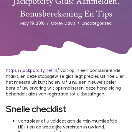
Jackpotcity Gids: Aanmelden,
Bonusberekening En Tips
May 19, 2016
/
Corey Davis
/
Uncategorized
https://jackpotcity.net.nl/
valt op in een concurrerende
markt, en deze stapsgewijze gids legt precies uit hoe u er
het meeste uit kunt halen. Of u nu een nieuwe speler
bent of uw ervaring wilt optimaliseren, deze handleiding
behandelt alles van registratie tot uitbetalingen.
Snelle checklist
Controleer of u voldoet aan de minimumleeftijd
(18+) en de wettelijke vereisten in uw land.