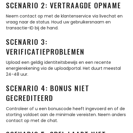
SCENARIO 2: VERTRAAGDE OPNAME
Neem contact op met de klantenservice via livechat en
vraag naar de status. Houd uw gebruikersnaam en
transactie-ID bij de hand.
SCENARIO 3:
VERIFICATIEPROBLEMEN
Upload een geldig identiteitsbewijs en een recente
energierekening via de uploadportal. Het duurt meestal
24-48 uur.
SCENARIO 4: BONUS NIET
GECREDITEERD
Controleer of u een bonuscode heeft ingevoerd en of de
storting voldoet aan de minimale vereisten. Neem anders
contact op met de chat.