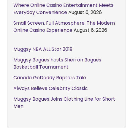
Where Online Casino Entertainment Meets
Everyday Convenience
August 6, 2026
Small Screen, Full Atmosphere: The Modern
Online Casino Experience
August 6, 2026
Muggsy NBA ALL Star 2019
Muggsy Bogues hosts Sherron Bogues
Basketball Tournament
Canada GoDaddy Raptors Tale
Always Believe Celebrity Classic
Muggsy Bogues Joins Clothing Line for Short
Men