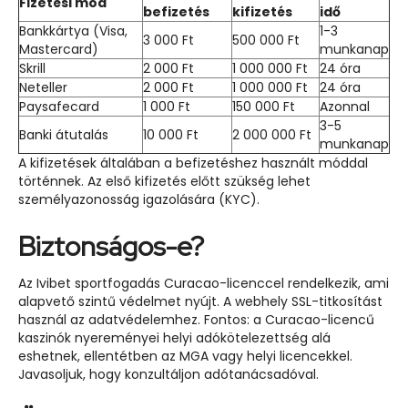
Fizetési mód
befizetés
kifizetés
idő
Bankkártya (Visa,
1-3
3 000 Ft
500 000 Ft
Mastercard)
munkanap
Skrill
2 000 Ft
1 000 000 Ft
24 óra
Neteller
2 000 Ft
1 000 000 Ft
24 óra
Paysafecard
1 000 Ft
150 000 Ft
Azonnal
3-5
Banki átutalás
10 000 Ft
2 000 000 Ft
munkanap
A kifizetések általában a befizetéshez használt móddal
történnek. Az első kifizetés előtt szükség lehet
személyazonosság igazolására (KYC).
Biztonságos-e?
Az Ivibet sportfogadás Curacao-licenccel rendelkezik, ami
alapvető szintű védelmet nyújt. A webhely SSL-titkosítást
használ az adatvédelemhez. Fontos: a Curacao-licencű
kaszinók nyereményei helyi adókötelezettség alá
eshetnek, ellentétben az MGA vagy helyi licencekkel.
Javasoljuk, hogy konzultáljon adótanácsadóval.