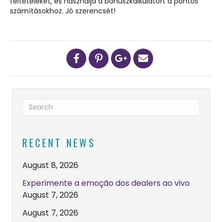
feltételeket, és használja a bónuszkalkulátort a pontos
számításokhoz. Jó szerencsét!
RECENT NEWS
August 8, 2026
Experimente a emoção dos dealers ao vivo
August 7, 2026
August 7, 2026