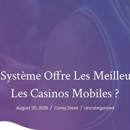
 Système Offre Les Meilleu
Les Casinos Mobiles ?
August 30, 2025
/
Corey Davis
/
Uncategorized