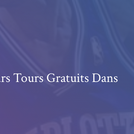
rs Tours Gratuits Dans