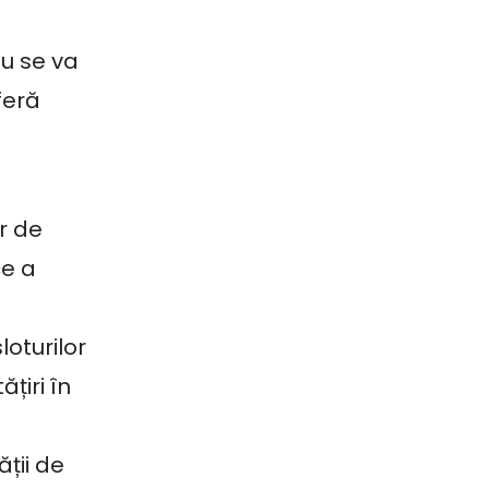
nu se va
feră
or de
ce a
sloturilor
țiri în
ății de