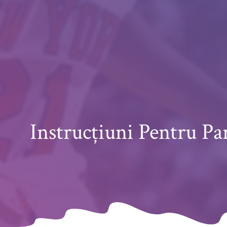
Instrucțiuni Pentru Pa