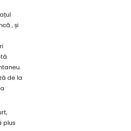
lațul
că , și
ri
ptă
antaneu.
ază de la
ea
rt,
ă plus