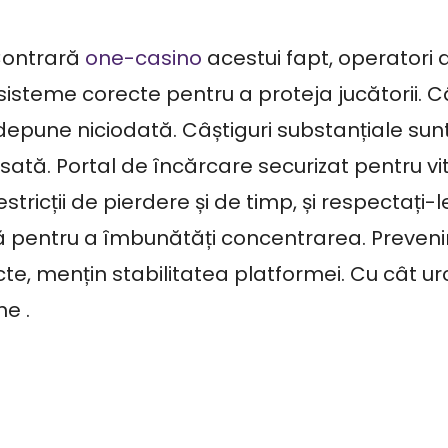
 Contrară
one-casino
acestui fapt, operatori 
 sisteme corecte pentru a proteja jucătorii. 
depune niciodată. Câștiguri substanțiale sun
asată. Portal de încărcare securizat pentru vi
tricții de pierdere și de timp, și respectați-l
ilă pentru a îmbunătăți concentrarea. Preven
cte, mențin stabilitatea platformei. Cu cât urc
e .