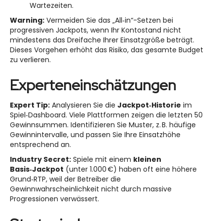
Wartezeiten.
Warning:
Vermeiden Sie das „All‑in“-Setzen bei
progressiven Jackpots, wenn Ihr Kontostand nicht
mindestens das Dreifache Ihrer Einsatzgröße beträgt.
Dieses Vorgehen erhöht das Risiko, das gesamte Budget
zu verlieren.
Experteneinschätzungen
Expert Tip:
Analysieren Sie die
Jackpot‑Historie
im
Spiel‑Dashboard. Viele Plattformen zeigen die letzten 50
Gewinnsummen. Identifizieren Sie Muster, z. B. häufige
Gewinnintervalle, und passen Sie Ihre Einsatzhöhe
entsprechend an.
Industry Secret:
Spiele mit einem
kleinen
Basis‑Jackpot
(unter 1.000 €) haben oft eine höhere
Grund‑RTP, weil der Betreiber die
Gewinnwahrscheinlichkeit nicht durch massive
Progressionen verwässert.