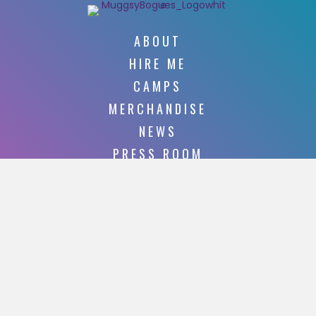
ABOUT
HIRE ME
CAMPS
MERCHANDISE
NEWS
PRESS ROOM
TESTIMONIALS
BOOK MUGGSY