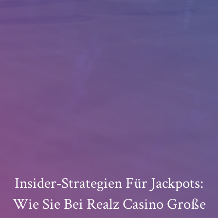
Insider‑Strategien Für Jackpots:
Wie Sie Bei Realz Casino Große