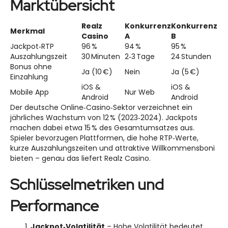
Marktübersicht
Realz
Konkurrenz
Konkurrenz
Merkmal
Casino
A
B
Jackpot‑RTP
96 %
94 %
95 %
Auszahlungszeit
30 Minuten
2‑3 Tage
24 Stunden
Bonus ohne
Ja (10 €)
Nein
Ja (5 €)
Einzahlung
iOS &
iOS &
Mobile App
Nur Web
Android
Android
Der deutsche Online‑Casino‑Sektor verzeichnet ein
jährliches Wachstum von 12 % (2023‑2024). Jackpots
machen dabei etwa 15 % des Gesamtumsatzes aus.
Spieler bevorzugen Plattformen, die hohe RTP‑Werte,
kurze Auszahlungszeiten und attraktive Willkommensboni
bieten – genau das liefert Realz Casino.
Schlüsselmetriken und
Performance
Jackpot‑Volatilität
– Hohe Volatilität bedeutet