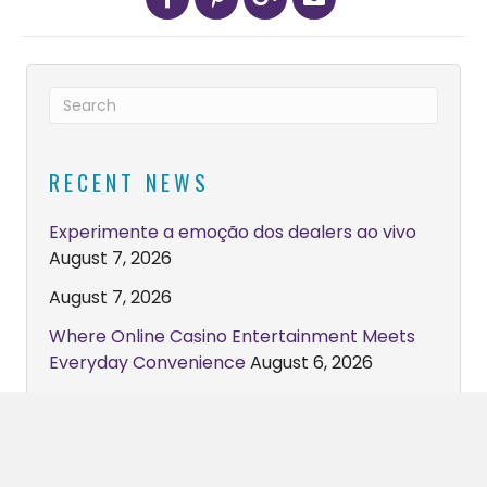
RECENT NEWS
Experimente a emoção dos dealers ao vivo
August 7, 2026
August 7, 2026
Where Online Casino Entertainment Meets
Everyday Convenience
August 6, 2026
Small Screen, Full Atmosphere: The Modern
Online Casino Experience
August 6, 2026
The Lobby as the Main Event: A Fresh Look at