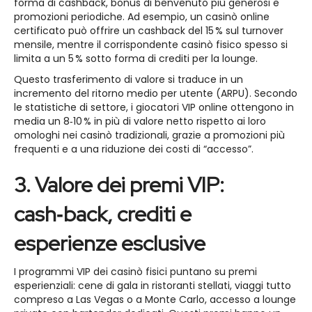
forma di cashback, bonus di benvenuto più generosi e
promozioni periodiche. Ad esempio, un casinò online
certificato può offrire un cashback del 15 % sul turnover
mensile, mentre il corrispondente casinò fisico spesso si
limita a un 5 % sotto forma di crediti per la lounge.
Questo trasferimento di valore si traduce in un
incremento del ritorno medio per utente (ARPU). Secondo
le statistiche di settore, i giocatori VIP online ottengono in
media un 8‑10 % in più di valore netto rispetto ai loro
omologhi nei casinò tradizionali, grazie a promozioni più
frequenti e a una riduzione dei costi di “accesso”.
3. Valore dei premi VIP:
cash‑back, crediti e
esperienze esclusive
I programmi VIP dei casinò fisici puntano su premi
esperienziali: cene di gala in ristoranti stellati, viaggi tutto
compreso a Las Vegas o a Monte Carlo, accesso a lounge