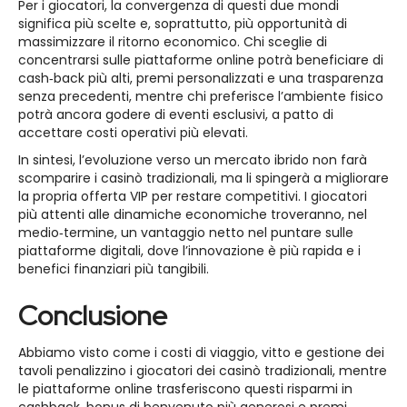
Per i giocatori, la convergenza di questi due mondi
significa più scelte e, soprattutto, più opportunità di
massimizzare il ritorno economico. Chi sceglie di
concentrarsi sulle piattaforme online potrà beneficiare di
cash‑back più alti, premi personalizzati e una trasparenza
senza precedenti, mentre chi preferisce l’ambiente fisico
potrà ancora godere di eventi esclusivi, a patto di
accettare costi operativi più elevati.
In sintesi, l’evoluzione verso un mercato ibrido non farà
scomparire i casinò tradizionali, ma li spingerà a migliorare
la propria offerta VIP per restare competitivi. I giocatori
più attenti alle dinamiche economiche troveranno, nel
medio‑termine, un vantaggio netto nel puntare sulle
piattaforme digitali, dove l’innovazione è più rapida e i
benefici finanziari più tangibili.
Conclusione
Abbiamo visto come i costi di viaggio, vitto e gestione dei
tavoli penalizzino i giocatori dei casinò tradizionali, mentre
le piattaforme online trasferiscono questi risparmi in