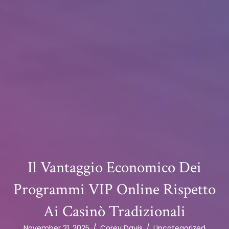
Il Vantaggio Economico Dei
Programmi VIP Online Rispetto
Ai Casinò Tradizionali
November 21, 2025
/
Corey Davis
/
Uncategorized