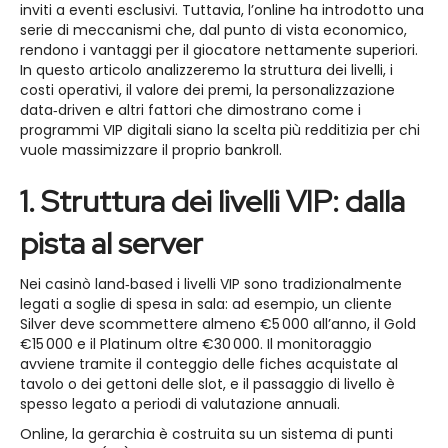
inviti a eventi esclusivi. Tuttavia, l’online ha introdotto una
serie di meccanismi che, dal punto di vista economico,
rendono i vantaggi per il giocatore nettamente superiori.
In questo articolo analizzeremo la struttura dei livelli, i
costi operativi, il valore dei premi, la personalizzazione
data‑driven e altri fattori che dimostrano come i
programmi VIP digitali siano la scelta più redditizia per chi
vuole massimizzare il proprio bankroll.
1. Struttura dei livelli VIP: dalla
pista al server
Nei casinò land‑based i livelli VIP sono tradizionalmente
legati a soglie di spesa in sala: ad esempio, un cliente
Silver deve scommettere almeno €5 000 all’anno, il Gold
€15 000 e il Platinum oltre €30 000. Il monitoraggio
avviene tramite il conteggio delle fiches acquistate al
tavolo o dei gettoni delle slot, e il passaggio di livello è
spesso legato a periodi di valutazione annuali.
Online, la gerarchia è costruita su un sistema di punti