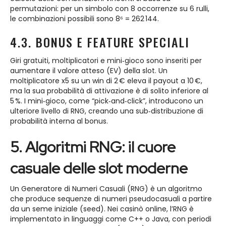
permutazioni: per un simbolo con 8 occorrenze su 6 rulli,
le combinazioni possibili sono 8⁶ = 262 144.
4.3. BONUS E FEATURE SPECIALI
Giri gratuiti, moltiplicatori e mini‑gioco sono inseriti per
aumentare il valore atteso (EV) della slot. Un
moltiplicatore x5 su un win di 2 € eleva il payout a 10 €,
ma la sua probabilità di attivazione è di solito inferiore al
5 %. I mini‑gioco, come “pick‑and‑click”, introducono un
ulteriore livello di RNG, creando una sub‑distribuzione di
probabilità interna al bonus.
5. Algoritmi RNG: il cuore
casuale delle slot moderne
Un Generatore di Numeri Casuali (RNG) è un algoritmo
che produce sequenze di numeri pseudocasuali a partire
da un seme iniziale (seed). Nei casinò online, l’RNG è
implementato in linguaggi come C++ o Java, con periodi