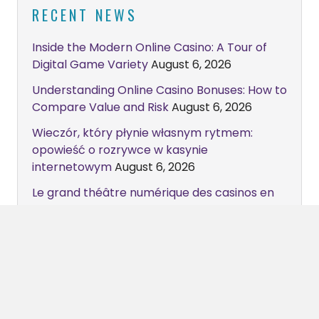
RECENT NEWS
Inside the Modern Online Casino: A Tour of
Digital Game Variety
August 6, 2026
Understanding Online Casino Bonuses: How to
Compare Value and Risk
August 6, 2026
Wieczór, który płynie własnym rytmem:
opowieść o rozrywce w kasynie
internetowym
August 6, 2026
Le grand théâtre numérique des casinos en
ligne
August 5, 2026
La notte digitale ha un nuovo salotto:
scenografie, suoni e carattere del casinò
online
August 5, 2026
Muggsy NBA ALL Star 2019