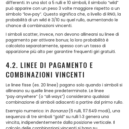
differenti. In una slot a 5 rulli e 10 simboli, il simbolo “wild”
può apparire con un peso 3 volte maggiore rispetto a un
simbolo “low‑pay”. Questo significa che, a livello di RNG, la
probabilità di un wild è 3/10 su quel rullo, aumentando le
chance di combinazioni vincenti.
I simboli scatter, invece, non devono allinearsi su linee di
pagamento per attivare bonus; la loro probabilità è
calcolata separatamente, spesso con un tasso di
apparizione più alto per garantire frequenti giri gratuiti.
4.2. LINEE DI PAGAMENTO E
COMBINAZIONI VINCENTI
Le linee fisse (es. 20 linee) pagano solo quando i simboli si
allineano su quelle linee predeterminate. Le linee
“pay‑anywhere” (o “all‑ways”) considerano qualsiasi
combinazione di simboli adiacenti a partire dal primo rullo.
Esempio numerico: in
Bonanza
(6 rulli, 117.649 modi), una
sequenza di tre simboli “gold” su rulli 1‑3 genera una
vincita, indipendentemente dalla posizione verticale. Il
calcolo delle combinazioni vincenti si basa su