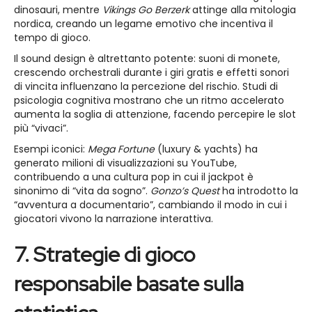
dinosauri, mentre
Vikings Go Berzerk
attinge alla mitologia
nordica, creando un legame emotivo che incentiva il
tempo di gioco.
Il sound design è altrettanto potente: suoni di monete,
crescendo orchestrali durante i giri gratis e effetti sonori
di vincita influenzano la percezione del rischio. Studi di
psicologia cognitiva mostrano che un ritmo accelerato
aumenta la soglia di attenzione, facendo percepire le slot
più “vivaci”.
Esempi iconici:
Mega Fortune
(luxury & yachts) ha
generato milioni di visualizzazioni su YouTube,
contribuendo a una cultura pop in cui il jackpot è
sinonimo di “vita da sogno”.
Gonzo’s Quest
ha introdotto la
“avventura a documentario”, cambiando il modo in cui i
giocatori vivono la narrazione interattiva.
7. Strategie di gioco
responsabile basate sulla