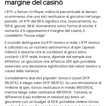
margine del casinò
L’RTP, o Return to Player, indica la percentuale di denaro
scommesso che una slot restituisce ai giocatori nel lungo
periodo. Un RTP del 96 % significa che, teoricamente, su
100 € giocati, 96 € ritorneranno sotto forma di vincite. Il
restante 4 % rappresenta il margine del casinò, il
cosiddetto “house edge”.
È cruciale distinguere tra RTP teorico e reale. L’RTP teorico
è calcolato su un numero astronomico di spin (spesso
milioni) e assume che le condizioni di gioco siano
costanti. L’RTP reale, invece, dipende dal sample size
effettivo: un giocatore che effettua 200 spin potrebbe
osservare una deviazione significativa dal valore teorico a
causa della varianza.
Consideriamo due slot popolari:
Gonzo’s Quest
(RTP
96,00 %) e
Mega Joker
(RTP 98,10 %). Su una simulazione di
1 milione di spin, Gonzo restituisce in media 960 000 €,
mentre Mega Joker restituisce 981 000 €. Tuttavia, la
differenza è più evidente in sessioni più brevi: un
giocatore con un budget di 50 € potrebbe vedere Gonzo