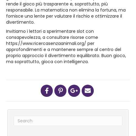
rende il gioco più trasparente e, soprattutto, più
responsabile. La matematica non elimina la fortuna, ma
fornisce una lente per valutare il rischio e ottimizzare il
divertimento.
Invitiamo i lettori a sperimentare slot con
consapevolezza, a consultare risorse come
https://www.ricercasenzaanimali.org/ per
approfondimenti e a mantenere sempre al centro del
proprio approccio il divertimento equilibrato. Buon gioco,
ma soprattutto, gioca con intelligenza.