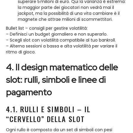
superare 5 milioni di euro. Qui la varianza è estrema:
la maggior parte dei giocatori non vedrà mai il
jackpot, ma la possibilità di una vita cambiare è il
magnete che attrae milioni di scommettitori.
Bullet list – consigli per gestire volatilità:
– Definisci un budget giornaliero e non superarlo.
– Scegli slot con volatilità compatibile al tuo bankroll.
– Alterna sessioni a bassa e alta volatilità per variare il
ritmo di gioco.
4. Il design matematico delle
slot: rulli, simboli e linee di
pagamento
4.1. RULLI E SIMBOLI – IL
“CERVELLO” DELLA SLOT
Ogni rullo è composto da un set di simboli con pesi