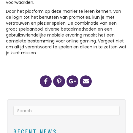
voorwaarden.
Door het platform op deze manier te leren kennen, van
de login tot het benutten van promoties, kun je met
vertrouwen en plezier spelen. De combinatie van een
groot spelaanbod, diverse betaalmethoden en een
gebruiksvriendelijke mobiele ervaring maakt het een
complete bestemming voor online gaming. Vergeet niet
om altijd verantwoord te spelen en alleen in te zetten wat
je kunt missen.
RECENT NEWS