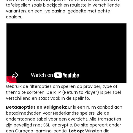
tafelspellen zoals blackjack en roulette in verschillende
varianten, en een live casino-gedeelte met echte
dealers.
Gebruik de filteropties om spellen op provider, type of
thema te sorteren. De RTP (Return to Player) is per spel
verschillend en staat vaak in de spelinfo.
Betaalopties en Veiligheid:
Er is een ruim aanbod aan
betaalmethoden voor Nederlandse spelers. Zie de
onderstaande tabel voor een overzicht. Alle transacties
zijn beveiligd met SSL-encryptie. De site opereert onder
een Curaçao-gaminglicentie.
Let op:
Winsten die