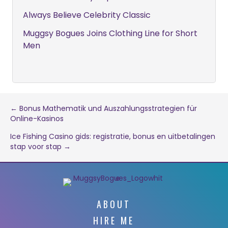
Always Believe Celebrity Classic
Muggsy Bogues Joins Clothing Line for Short
Men
Post
← Bonus Mathematik und Auszahlungsstrategien für
Online-Kasinos
navigation
Ice Fishing Casino gids: registratie, bonus en uitbetalingen
stap voor stap →
ABOUT
HIRE ME