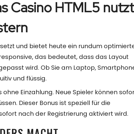
as Casino HTML5 nutzt
stern
esetzt und bietet heute ein rundum optimiert
t responsive, das bedeutet, dass das Layout
gepasst wird. Ob Sie am Laptop, Smartphon
itiv und flüssig.
us ohne Einzahlung. Neue Spieler können sofor
sen. Dieser Bonus ist speziell für die
fort nach der Registrierung aktiviert wird.
NDERS MACHT