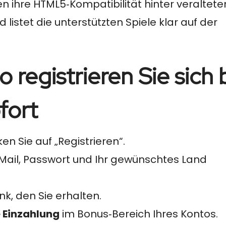
n ihre HTML5‑Kompatibilität hinter veraltete
listet die unterstützten Spiele klar auf der
o registrieren Sie sich 
fort
en Sie auf „Registrieren“.
Mail, Passwort und Ihr gewünschtes Land
nk, den Sie erhalten.
e Einzahlung
im Bonus‑Bereich Ihres Kontos.