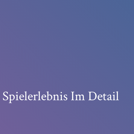
pielerlebnis Im Detail