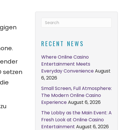
ngigen
RECENT NEWS
hone.
Where Online Casino
idender
Entertainment Meets
Everyday Convenience
August
O setzen
6, 2026
die
Small Screen, Full Atmosphere:
The Modern Online Casino
Experience
August 6, 2026
 zu
The Lobby as the Main Event: A
Fresh Look at Online Casino
Entertainment
August 6, 2026