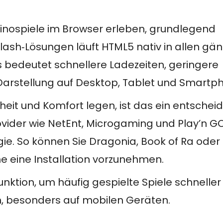
sinospiele im Browser erleben, grundlegend
lash‑Lösungen läuft HTML5 nativ in allen gä
s bedeutet schnellere Ladezeiten, geringere
Darstellung auf Desktop, Tablet und Smartp
rheit und Komfort legen, ist das ein entsche
ovider wie NetEnt, Microgaming und Play’n G
ie. So können Sie Dragonia, Book of Ra oder 
ne eine Installation vorzunehmen.
ktion, um häufig gespielte Spiele schneller
n, besonders auf mobilen Geräten.